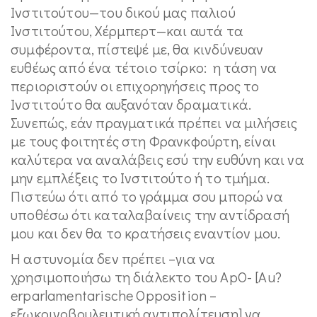
Ινστιτούτου—του δικού μας παλιού
Ινστιτούτου, Χέρμπερτ—και αυτά τα
συμφέροντα, πίστεψέ με, θα κινδύνευαν
ευθέως από ένα τέτοιο τσίρκο: η τάση να
περιοριστούν οι επιχορηγήσεις προς το
Ινστιτούτο θα αυξανόταν δραματικά.
Συνεπώς, εάν πραγματικά πρέπει να μιλήσεις
με τους φοιτητές στη Φρανκφούρτη, είναι
καλύτερα να αναλάβεις εσύ την ευθύνη και να
μην εμπλέξεις το Ινστιτούτο ή το τμήμα.
Πιστεύω ότι από το γράμμα σου μπορώ να
υποθέσω ότι καταλαβαίνεις την αντίδρασή
μου και δεν θα το κρατήσεις εναντίον μου.
Η αστυνομία δεν πρέπει –για να
χρησιμοποιήσω τη διάλεκτο του ApO- [Au?
erparlamentarische Opposition –
εξωκοινοβουλευτική αντιπολίτευση] να