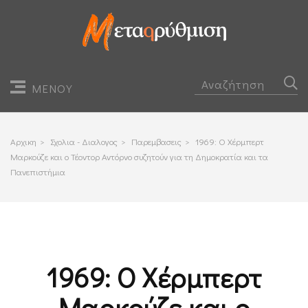
ΜΕΝΟΥ
Αρχικη
>
Σχολια - Διαλογος
>
Παρεμβασεις
>
1969: Ο Χέρμπερτ
Μαρκούζε και ο Τέοντορ Αντόρνο συζητούν για τη Δημοκρατία και τα
Πανεπιστήμια
1969: Ο Χέρμπερτ
Μαρκούζε και ο