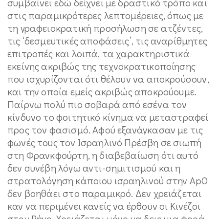
συμβαίνει εδώ δείχνει με δραστικό τρόπο και
στις παραμικρότερες λεπτομέρειες, όπως με
τη γραφειοκρατική προσήλωση σε ατζέντες,
τις ‘δεσμευτικές αποφάσεις’, τις αναρίθμητες
επιτροπές και λοιπά, τα χαρακτηριστικά
εκείνης ακριβώς της τεχνοκρατικοποίησης
που ισχυρίζονται ότι θέλουν να αποκρούσουν,
και την οποία εμείς ακριβώς αποκρούουμε.
Παίρνω πολύ πιο σοβαρά από εσένα τον
κίνδυνο το φοιτητικό κίνημα να μεταστραφεί
προς τον φασισμό. Αφού εξανάγκασαν με τις
φωνές τους τον Ισραηλινό Πρέσβη σε σιωπή
στη Φρανκφούρτη, η διαβεβαίωση ότι αυτό
δεν συνέβη λόγω αντι-σημιτισμού και η
στρατολόγηση κάποιου ισραηλινού στην ApO
δεν βοηθάει στο παραμικρό. Δεν χρειάζεται
καν να περιμένει κανείς να έρθουν οι Κινέζοι
στον Ρήνο. Χρειάζεται μόνο να δεις μια φορά