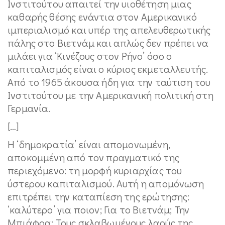
Ινστιτούτου απαιτεί την υιοθέτηση μιας
καθαρής θέσης ενάντια στον Αμερικανικό
ιμπεριαλισμό και υπέρ της απελευθερωτικής
πάλης στο Βιετνάμ και απλώς δεν πρέπει να
μιλάει για ‘Κινέζους στον Ρήνο’ όσο ο
καπιταλισμός είναι ο κύριος εκμεταλλευτής.
Από το 1965 άκουσα ήδη για την ταύτιση του
Ινστιτούτου με την Αμερικανική πολιτική στη
Γερμανία.
[…]
Η ‘δημοκρατία’ είναι απομονωμένη,
αποκομμένη από τον πραγματικό της
περιεχόμενο: τη μορφή κυριαρχίας του
ύστερου καπιταλισμού. Αυτή η απομόνωση
επιτρέπει την καταπίεση της ερώτησης:
‘καλύτερο’ για ποιον; Για το Βιετνάμ; Την
Μπιάφρα; Τους σκλαβωμένους λαούς της