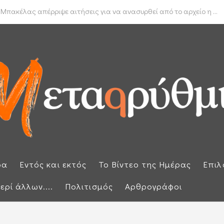
δα για το πραγματικό διαθέσιμο εισόδημα των νοικοκυριών
 Μπακέλας απέρριψε αιτήσεις για να ανασυρθεί από το αρχείο η ...
ρα
Εντός και εκτός
Το Βίντεο της Ημέρας
Επιλ
ερί άλλων....
Πολιτισμός
Αρθρογράφοι