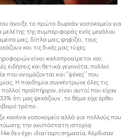
που άνοιξε το πρώτο δωρεάν νοσοκομείο για
α μελέτης της συμπεριφοράς ενός μεγάλου
μεσα μας, δίπλα μας, ψηφίζει, τους
ρεάζουν και τις δικές μας τύχες.
ληροφοριών είναι καλοπροαίρετοι και
ς ειδήσεις και θετικά γεγονότα, πολλοί
α που ονομάζονται και ‘’ψέκες’’ που
μίας. Η πανδημία συγκέντρωνε όλες τις
 πολλοί προϋπήρχαν, είναι αυτοί που είχαν
3% ότι μας ψεκάζουν , το θέμα είχε έρθει
οβαρό τρόπο .
ξε κανένα νοσοκομείο αλλά για πολλούς που
κτύωσης την ανυπόστατη ιστορία
like δεν έχει ιδιαίτερη σημασία. Κέρδισαν