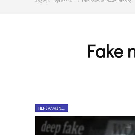
Αρχικη
>
Περι αλλων....
>
Fake news και άλλες ιστορίες
Fake 
ΠΕΡΊ ΆΛΛΩΝ....