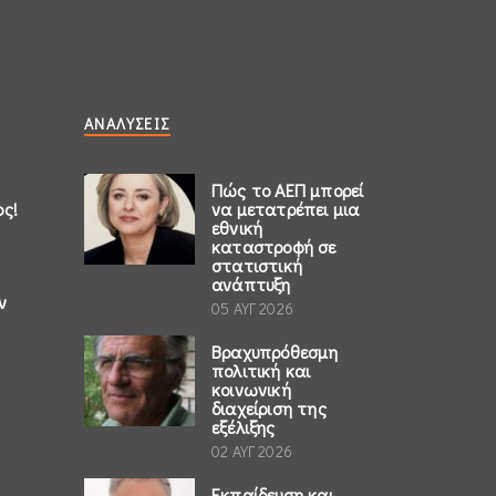
ΑΝΑΛΎΣΕΙΣ
Πώς το ΑΕΠ μπορεί
ος!
να μετατρέπει μια
εθνική
καταστροφή σε
στατιστική
ανάπτυξη
ν
05 ΑΥΓ 2026
Βραχυπρόθεσμη
πολιτική και
κοινωνική
διαχείριση της
εξέλιξης
02 ΑΥΓ 2026
Εκπαίδευση και