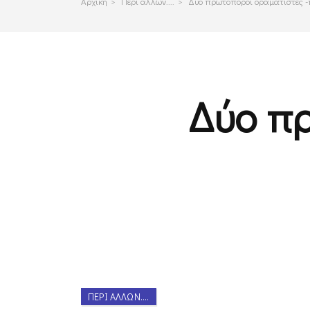
Αρχικη
>
Περι αλλων....
>
Δύο πρωτοπόροι οραματιστές -
Δύο π
ΠΕΡΊ ΆΛΛΩΝ....