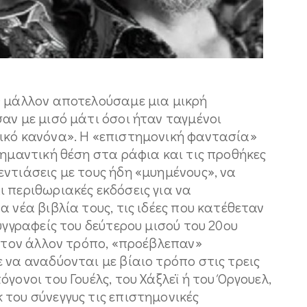
0 μάλλον αποτελούσαμε μια μικρή
αν με μισό μάτι όσοι ήταν ταγμένοι
ικό κανόνα». Η «επιστημονική φαντασία»
σημαντική θέση στα ράφια και τις προθήκες
ντιάσεις με τους ήδη «μυημένους», να
 περιθωριακές εκδόσεις για να
 νέα βιβλία τους, τις ιδέες που κατέθεταν
υγγραφείς του δεύτερου μισού του 20ου
ή τον άλλον τρόπο, «προέβλεπαν»
 να αναδύονται με βίαιο τρόπο στις τρεις
γονοι του Γουέλς, του Χάξλεϊ ή του Όργουελ,
του σύνεγγυς τις επιστημονικές