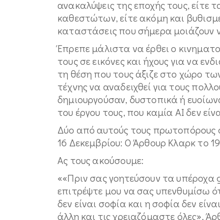
ανακαλύψεις της εποχής τους, είτε
καθεστώτων, είτε ακόμη και βυθισμ
καταστάσεις που σήμερα μοιάζουν 
Έπρεπε μάλιστα να έρθει ο κινηματ
τους σε εικόνες και ήχους για να ενδ
τη θέση που τους άξιζε στο χώρο των
τέχνης να αναδειχθεί για τους πολλ
δημιουργούσαν, δυστοπικά ή ευοίων
του έργου τους, που καμία ΑΙ δεν εί
Δύο από αυτούς τους πρωτοπόρους 
16 Δεκεμβρίου: Ο Άρθουρ Κλαρκ το 191
Ας τους ακούσουμε:
««Πριν σας γοητεύσουν τα υπέροχα ga
επιτρέψτε μου να σας υπενθυμίσω ότ
δεν είναι σοφία και η σοφία δεν είν
άλλη και τις χρειαζόμαστε όλες», Ά