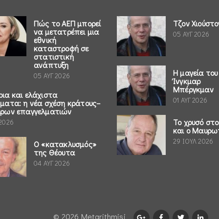
Πώς το ΑΕΠ μπορεί
Τζον Χιούστο
να μετατρέπει μια
05 ΑΥΓ 2026
εθνική
καταστροφή σε
στατιστική
ανάπτυξη
Η μαγεία του
05 ΑΥΓ 2026
Ίνγκμαρ
Μπέργκμαν
ρια και ελάχιστα
01 ΑΥΓ 2026
ήματα: η νέα σχέση κράτους–
έρων επαγγελματιών
Το χρυσό στ
 2026
και ο Μαυρω
29 ΙΟΥΛ 2026
Ο «κατακλυσμός»
της Θέουτα
04 ΑΥΓ 2026
© 2026 Μetarithmisi