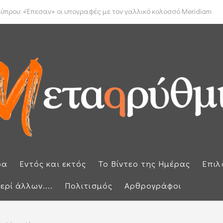
έμφαση στην προστασία των εξωτερικών συνόρων μετά την έκτακτη ...
ύπρου: «Έπεσαν» οι υπογραφές με τον γαλλικό κολοσσό Meridiam
ρα
Εντός και εκτός
Το Βίντεο της Ημέρας
Επιλ
ερί άλλων....
Πολιτισμός
Αρθρογράφοι