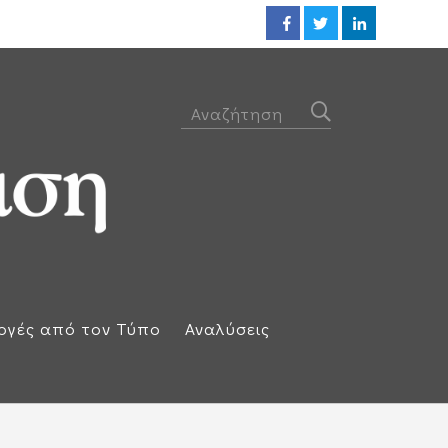
Οι ΗΠΑ βλέπουν συμφωνία ακόμ
ογές από τον Τύπο
Αναλύσεις