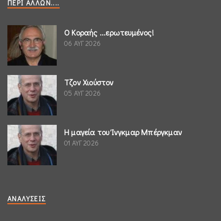
ΠΕΡΊ ΆΛΛΩΝ....
Ο Κοραής ...ερωτευμένος!
06 ΑΥΓ 2026
Τζον Χιούστον
05 ΑΥΓ 2026
Η μαγεία του Ίνγκμαρ Μπέργκμαν
01 ΑΥΓ 2026
ΑΝΑΛΎΣΕΙΣ