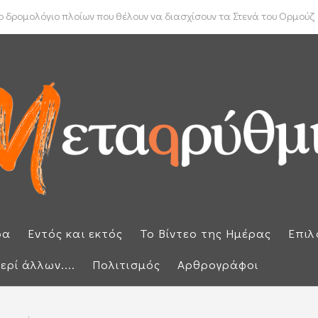
ύπρου: «Έπεσαν» οι υπογραφές με τον γαλλικό κολοσσό Meridiam
 δρομολόγιο πλοίων που θέλουν να διασχίσουν τα Στενά του Ορμούζ
ρα
Εντός και εκτός
Το Βίντεο της Ημέρας
Επιλ
ερί άλλων....
Πολιτισμός
Αρθρογράφοι