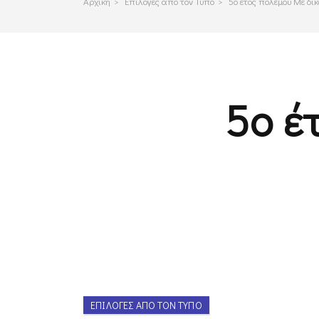
Αρχικη
>
Επιλογες απο τον Τυπο
>
5ο έτος πολέμου Με δίκ
5ο έ
ΕΠΙΛΟΓΈΣ ΑΠΌ ΤΟΝ ΤΎΠΟ