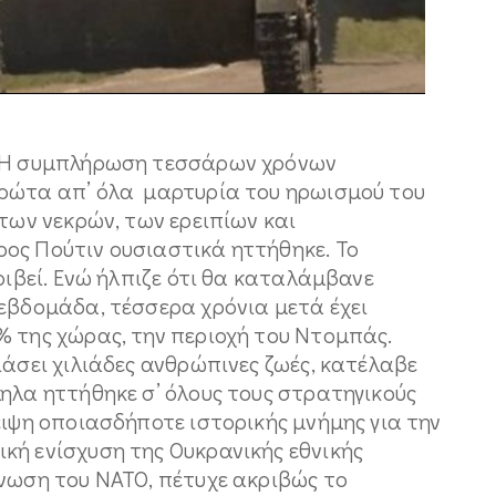
. Η συμπλήρωση τεσσάρων χρόνων
πρώτα απ’ όλα μαρτυρία του ηρωισμού του
 των νεκρών, των ερειπίων και
ος Πούτιν ουσιαστικά ηττήθηκε. Το
ριβεί. Ενώ ήλπιζε ότι θα καταλάμβανε
 εβδομάδα, τέσσερα χρόνια μετά έχει
% της χώρας, την περιοχή του Ντομπάς.
ιάσει χιλιάδες ανθρώπινες ζωές, κατέλαβε
ηλα ηττήθηκε σ’ όλους τους στρατηγικούς
ειψη οποιασδήποτε ιστορικής μνήμης για την
κή ενίσχυση της Ουκρανικής εθνικής
κνωση του ΝΑΤΟ, πέτυχε ακριβώς το