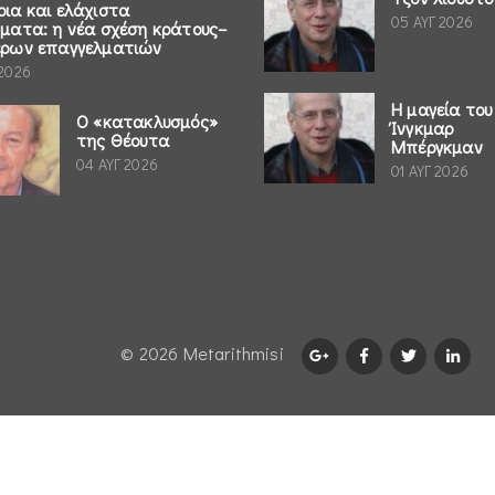
ρια και ελάχιστα
05 ΑΥΓ 2026
ήματα: η νέα σχέση κράτους–
έρων επαγγελματιών
 2026
Η μαγεία του
Ο «κατακλυσμός»
Ίνγκμαρ
της Θέουτα
Μπέργκμαν
04 ΑΥΓ 2026
01 ΑΥΓ 2026
© 2026 Μetarithmisi