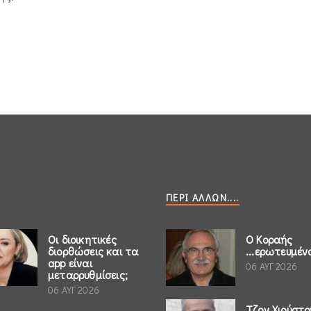
ΠΕΡΊ ΆΛΛΩΝ....
Οι διοικητικές
Ο Κοραής
διορθώσεις και τα
...ερωτευμέν
app είναι
06 ΑΥΓ 2026
μεταρρυθμίσεις;
06 ΑΥΓ 2026
Τζον Χιούστο