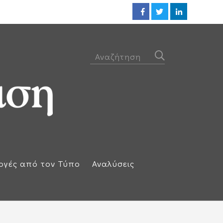
ΕΕ: Αλληλεγγύη στην Ισπανία κ
ογές από τον Τύπο
Αναλύσεις