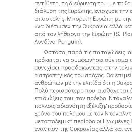
αντίθετο, τη διεύρυνση του με τη Σο
διάλυση της Ευρώπης, ενίσχυσε την 
αποστολής. Μπορεί η Ευρώπη με την
«να διέσωσε» την Ουκρανία αλλά κα
από τον λήθαργο την Ευρώπη (S. Plo
Λονδίνο, Penguin).
Ωστόσο, παρά τις παταγώδεις αυτέ
πρόκειται να συμφωνήσει σύντομα 
συνεχίσει προσδοκώντας στην τελι
ο στρατηγικός του στόχος. Θα επιμεί
ανθρώπων με την ελπίδα ότι η Ουκρα
Πολύ περισσότερο που αισθάνεται ό
επιδιώξεις του: τον πρόεδο Ντόναλντ
πολλοίς αδιανόητη εξέλιξη/προδοσί
χρόνο του πολέμου με τον Ντόναλντ
μεταπολεμική περίοδο οι Ηνωμένες 
εναντίον της Ουκρανίας αλλά και εν