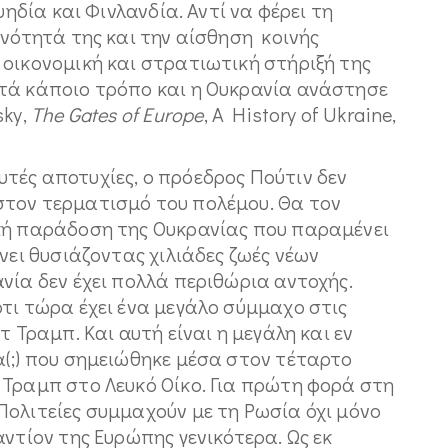
υηδία και Φινλανδία. Αντί να φέρει τη
ενότητά της και την αίσθηση κοινής
 οικονομική και στρατιωτική στήριξή της
τά κάποιο τρόπο και η Ουκρανία ανάστησε
sky,
The
Gates
of
Europe
, A History of Ukraine,
ς αποτυχίες, ο πρόεδρος Πούτιν δεν
στον τερματισμό του πολέμου. Θα τον
κή παράδοση της Ουκρανίας που παραμένει
νει θυσιάζοντας χιλιάδες ζωές νέων
νία δεν έχει πολλά περιθώρια αντοχής.
τι τώρα έχει ένα μεγάλο σύμμαχο στις
 Τραμπ. Και αυτή είναι η μεγάλη και εν
α(;) που σημειώθηκε μέσα στον τέταρτο
 Τραμπ στο Λευκό Οίκο. Για πρώτη φορά στη
Πολιτείες συμμαχούν με τη Ρωσία όχι μόνο
αντίον της Ευρώπης γενικότερα. Ως εκ