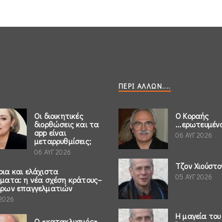
ΠΕΡΊ ΆΛΛΩΝ....
Οι διοικητικές
Ο Κοραής
διορθώσεις και τα
...ερωτευμέν
app είναι
06 ΑΥΓ 2026
μεταρρυθμίσεις;
06 ΑΥΓ 2026
Τζον Χιούστο
ρια και ελάχιστα
05 ΑΥΓ 2026
ήματα: η νέα σχέση κράτους–
έρων επαγγελματιών
 2026
Η μαγεία του
Ο «κατακλυσμός»