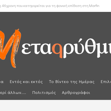
 δρομολόγιο πλοίων που θέλουν να διασχίσουν τα Στενά του Ορμούζ
 46χρονη που κατηγορείται για τη φονική επίθεση στη Marfin
ρα
Εντός και εκτός
Το Βίντεο της Ημέρας
Επιλ
ερί άλλων....
Πολιτισμός
Αρθρογράφοι