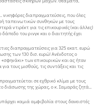
ραστάσεις σκληρών μαχών. Θεάματα,
… νικηφόρες διαπραγματεύσεις, που όλες
φή ταπεινωτικών συνθηκών με τους
τερά ντιρέκτ για τις επικουρικές (και άλλες)
 δάπεδο του ρινγκ και ο διαιτητής έχει
κτιες διαπραγματεύσεις για 325 εκατ. ευρώ
ωσης των 130 δισ. ευρώ! Aνένδοτος ο
ο «σφηνάκι» των επικουρικών και ας ήταν
για τους μισθούς, τις συντάξεις και τις
πραγματεύεται σε εχθρικό κλίμα με τους
το διάσωσης της χώρας, ο κ. Σαμαράς ζητά…
 υπάρχει καμιά αμφιβολία στους δανειστές