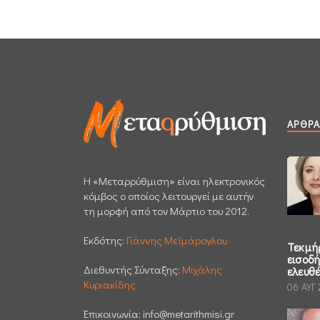
ΆΡΘΡΑ
H «Μεταρρύθμιση» είναι ηλεκτρονικός
κόμβος ο οποίος λειτουργεί με αυτήν
τη μορφή από τον Μάρτιο του 2012.
Εκδότης:
Γιάννης Μεϊμάρογλου
Τεκμή
εισοδ
Διεθυντής Σύνταξης:
Μιχάλης
ελευθ
Κυριακίδης
06 ΑΥΓ
Επικοινωνία:
info@metarithmisi.gr