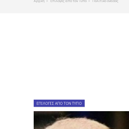
Αρχικη
>
Επιλογες απο τον Τυπο
>
Πολιτικό όνειδος
ΕΠΙΛΟΓΈΣ ΑΠΌ ΤΟΝ ΤΎΠΟ