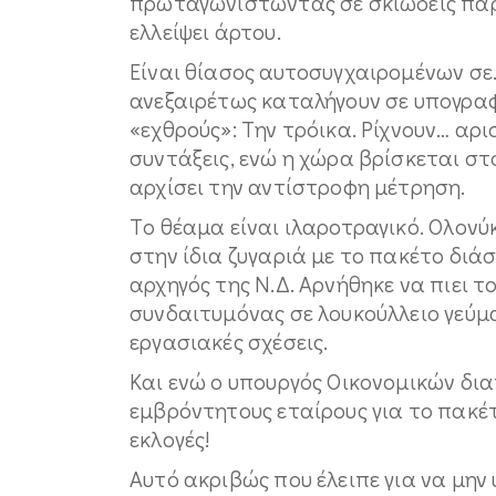
πρωταγωνιστώντας σε σκιώδεις πα
ελλείψει άρτου.
Eίναι θίασος αυτοσυγχαιρομένων σε
ανεξαιρέτως καταλήγουν σε υπογρα
«εχθρούς»: Tην τρόικα. Pίχνουν… αρισ
συντάξεις, ενώ η χώρα βρίσκεται στο
αρχίσει την αντίστροφη μέτρηση.
Tο θέαμα είναι ιλαροτραγικό. Oλονύ
στην ίδια ζυγαριά με το πακέτο διάσ
αρχηγός της N.Δ. Aρνήθηκε να πιει τ
συνδαιτυμόνας σε λουκούλλειο γεύμα 
εργασιακές σχέσεις.
Kαι ενώ ο υπουργός Oικονομικών δια
εμβρόντητους εταίρους για το πακέ
εκλογές!
Aυτό ακριβώς που έλειπε για να μην