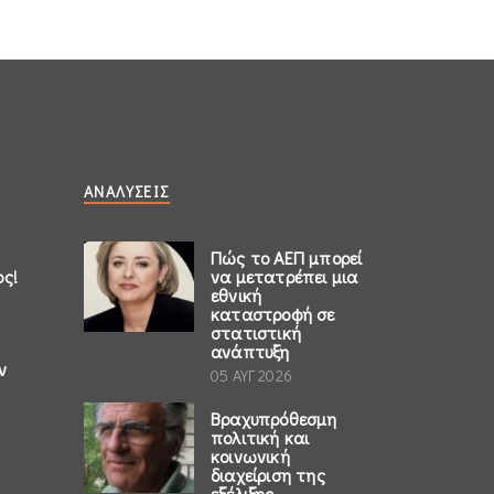
ΑΝΑΛΎΣΕΙΣ
Πώς το ΑΕΠ μπορεί
ος!
να μετατρέπει μια
εθνική
καταστροφή σε
στατιστική
ανάπτυξη
ν
05 ΑΥΓ 2026
Βραχυπρόθεσμη
πολιτική και
κοινωνική
διαχείριση της
εξέλιξης