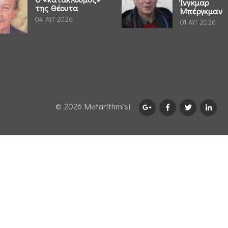
Ίνγκμαρ
της Θέουτα
Μπέργκμαν
04 ΑΥΓ 2026
01 ΑΥΓ 2026
© 2026 Μetarithmisi