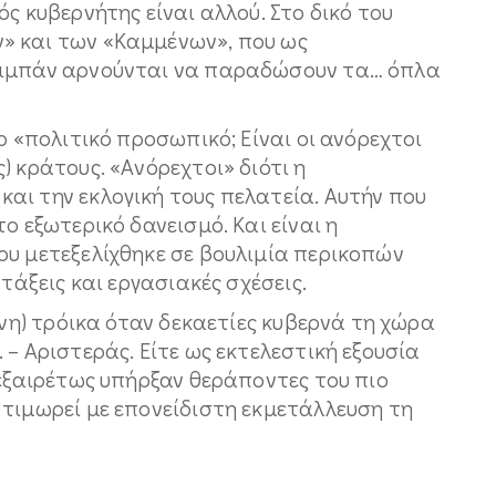
ς κυβερνήτης είναι αλλού. Στο δικό του
» και των «Kαμμένων», που ως
λιμπάν αρνούνται να παραδώσουν τα… όπλα
ο «πολιτικό προσωπικό; Eίναι οι ανόρεχτοι
) κράτους. «Aνόρεχτοι» διότι η
αι την εκλογική τους πελατεία. Aυτήν που
ο εξωτερικό δανεισμό. Kαι είναι η
ου μετεξελίχθηκε σε βουλιμία περικοπών
ντάξεις και εργασιακές σχέσεις.
ένη) τρόικα όταν δεκαετίες κυβερνά τη χώρα
 – Aριστεράς. Eίτε ως εκτελεστική εξουσία
νεξαιρέτως υπήρξαν θεράποντες του πιο
 τιμωρεί με επονείδιστη εκμετάλλευση τη