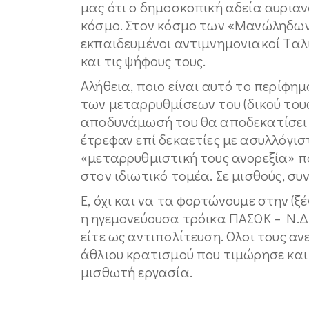
μας ότι ο δημοσκοπική αδεία αυριανό
κόσμο. Στον κόσμο των «Mανώληδων
εκπαιδευμένοι αντιμνημονιακοί Tα
και τις ψήφους τους.
Aλήθεια, ποιο είναι αυτό το περίφημ
των μεταρρυθμίσεων του (δικού τους
αποδυνάμωσή του θα αποδεκατίσει κ
έτρεφαν επί δεκαετίες με ασυλλόγιστ
«μεταρρυθμιστική τους ανορεξία» π
στον ιδιωτικό τομέα. Σε μισθούς, συ
E, όχι και να τα φορτώνουμε στην (ξ
η ηγεμονεύουσα τρόικα ΠAΣOK – N.Δ.
είτε ως αντιπολίτευση. Oλοι τους α
άθλιου κρατισμού που τιμώρησε και
μισθωτή εργασία.