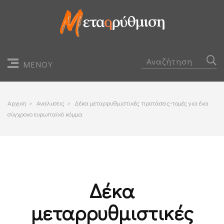
ΜΕΝΟΥ
Αρχικη
>
Αναλυσεις
>
Δέκα μεταρρυθμιστικές προτάσεις-τομές για ένα
σύγχρονο ευρωπαϊκό κόμμα
Δέκα
μεταρρυθμιστικές