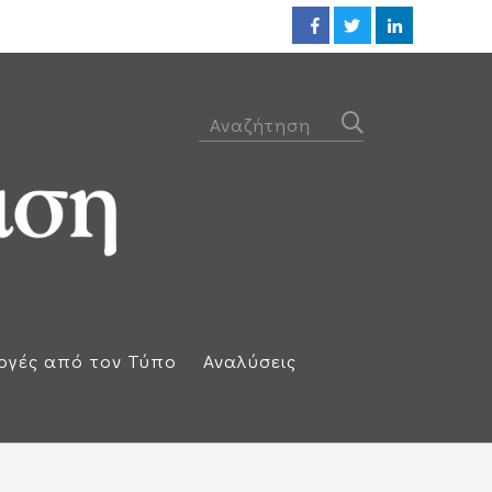
Η απάντηση της Ισπανίας: Επαν
ογές από τον Τύπο
Αναλύσεις