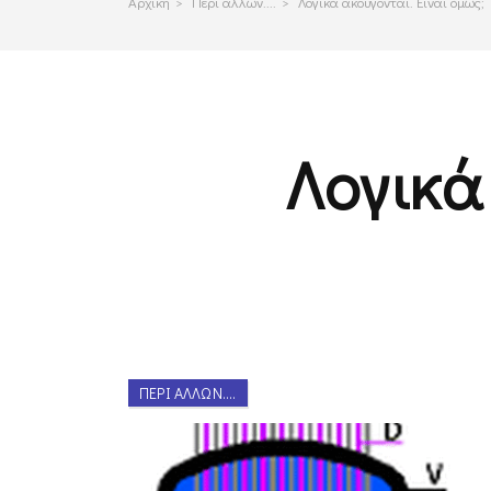
Αρχικη
>
Περι αλλων....
>
Λογικά ακούγονται. Είναι όμως;
Λογικά
ΠΕΡΊ ΆΛΛΩΝ....