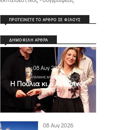
ΠΡΟΤΕΊΝΕΤΕ ΤΟ ΆΡΘΡΟ ΣΕ ΦΊΛΟΥΣ
ΔΗΜΟΦΙΛΉ ΆΡΘΡΑ
08 Αυγ 2026
ΓΙΆΝΝΗΣ ΜΕΪΜΆΡΟΓΛΟΥ
Η Πούλια κι ο Αυγερινός
08 Αυγ 2026