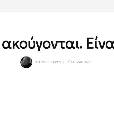
 ακούγονται. Είνα
ΘΆΝΟΣ Χ. ΚΑΨΆΛΗΣ
13 ΜΑΡ 2026