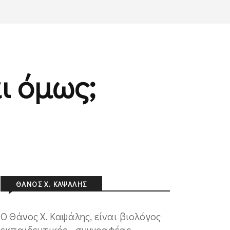
ι όμως;
ΘΆΝΟΣ Χ. ΚΑΨΆΛΗΣ
Ο Θάνος Χ. Καψάλης, είναι βιολόγος
εκπαιδευτικός - συγγραφέας