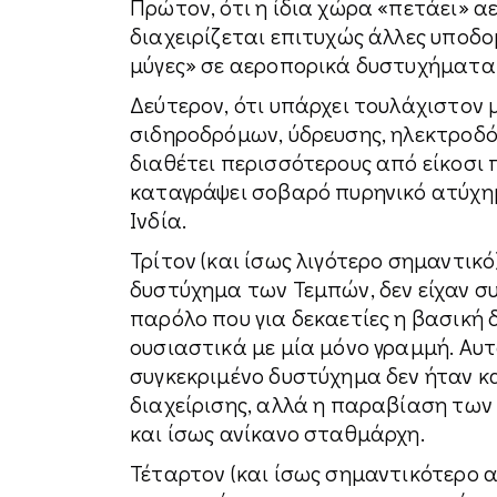
Πρώτον, ότι η ίδια χώρα «πετάει» α
διαχειρίζεται επιτυχώς άλλες υποδομ
μύγες» σε αεροπορικά δυστυχήματα 
Δεύτερον, ότι υπάρχει τουλάχιστον
σιδηροδρόμων, ύδρευσης, ηλεκτροδότ
διαθέτει περισσότερους από είκοσι 
καταγράψει σοβαρό πυρηνικό ατύχημα
Ινδία.
Τρίτον (και ίσως λιγότερο σημαντικ
δυστύχημα των Τεμπών, δεν είχαν 
παρόλο που για δεκαετίες η βασική
ουσιαστικά με μία μόνο γραμμή. Αυ
συγκεκριμένο δυστύχημα δεν ήταν κ
διαχείρισης, αλλά η παραβίαση των
και ίσως ανίκανο σταθμάρχη.
Τέταρτον (και ίσως σημαντικότερο α