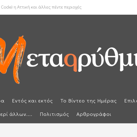
το Ιράν για τα Στενά του Ορμούζ
Code) η Αττική και άλλες πέντε περιοχές
ρα
Εντός και εκτός
Το Βίντεο της Ημέρας
Επιλ
ερί άλλων....
Πολιτισμός
Αρθρογράφοι