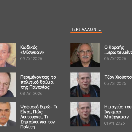
ΠΕΡΊ ΆΛΛΩΝ....
Κωδικός
Ο Κοραής
«Μίσιγκαν»
...ερωτευμέν
09 ΑΥΓ 2026
06 ΑΥΓ 2026
Περιμένοντας το
Τζον Χιούστο
πολιτικό θαύμα
05 ΑΥΓ 2026
της Παναγίας
08 ΑΥΓ 2026
Ψηφιακό Ευρώ- Τι
Η μαγεία του
Είναι, Πώς
Ίνγκμαρ
Λειτουργεί, Τι
Μπέργκμαν
Σημαίνει για τον
01 ΑΥΓ 2026
Πολίτη