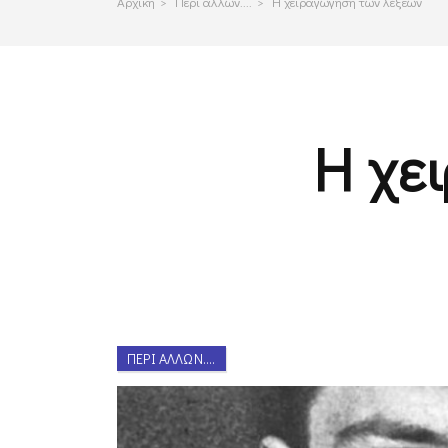
Αρχικη
>
Περι αλλων....
>
Η χειραγώγηση των λέξεων
Η χε
ΠΕΡΊ ΆΛΛΩΝ....