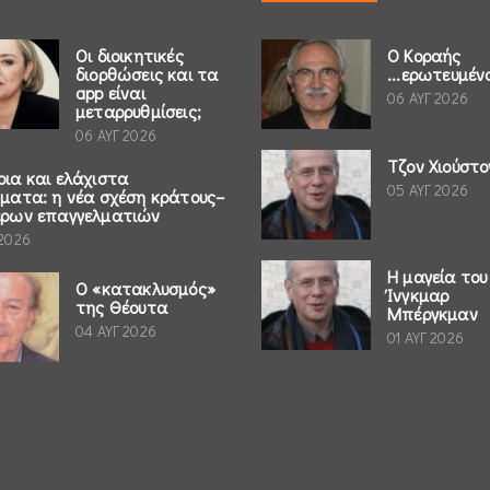
Οι διοικητικές
Ο Κοραής
διορθώσεις και τα
...ερωτευμέν
app είναι
06 ΑΥΓ 2026
μεταρρυθμίσεις;
06 ΑΥΓ 2026
Τζον Χιούστο
ρια και ελάχιστα
05 ΑΥΓ 2026
ήματα: η νέα σχέση κράτους–
έρων επαγγελματιών
 2026
Η μαγεία του
Ο «κατακλυσμός»
Ίνγκμαρ
της Θέουτα
Μπέργκμαν
04 ΑΥΓ 2026
01 ΑΥΓ 2026