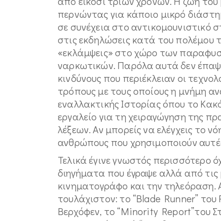
από είκοσι τριών χρονών. Η ζωή του
περνώντας για κάποιο μικρό διάστ
σε συνέχεια στο αντικομουνιστικό 
στις εκδηλώσεις κατά του πολέμου τ
«εκλάμψεις» στο χώρο των παραφυσ
ναρκωτικών. Παρόλα αυτά δεν έπαψε 
κινδύνους που περιέκλειαν οι τεχνολογ
τρόπους με τους οποίους η μνήμη αν
εναλλακτικής Ιστορίας όπου το Κακό
εργαλείο για τη χειραγώγηση της πρ
λέξεων. Αν μπορείς να ελέγχεις το ν
ανθρώπους που χρησιμοποιούν αυτές 
Τελικά έγινε γνωστός περισσότερο ό
διηγήματα που έγραψε αλλά από τι
κινηματογράφο και την τηλεόραση.
τουλάχιστον: το “Blade Runner” του Ρ
Βερχόφεν, το “Minority Report”του Σ