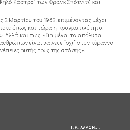
Ψηλό Κάστρο” των Φρανκ Σπότνιτζ και
ς 2 Μαρτίου του 1982, επιμένοντας μέχρι
άποτε όπως και τώρα η πραγματικότητα
». Αλλά και πως: «Για μένα, το απόλυτα
νθρώπων είναι να λένε “όχι” στον τύραννο
υνέπειες αυτής τους της στάσης».
ΠΕΡΊ ΆΛΛΩΝ....