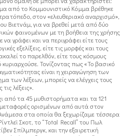
 μόνο ομαλή δε μπορεί να χαρακτηριστεί:
ημα από το Κομμουνιστικό Κόμμα βρέθηκε
στρατόπεδο, στον «ελευθεριακό αναρχισμό»,
ου Βιετνάμ, για να βρεθεί μετά από δύο
ικών φαινομένων με τη βοήθεια της χρήσης
να γράφει και να περιγράφει είτε τους
ικές εξελίξεις, είτε τις μορφές και τους
ακαλεί το παρελθόν, είτε τους κόσμους
 κυριαρχούσε. Τονίζοντας πως «Το βασικό
αγματικότητας είναι η χειραγώγηση των
όημα των λέξεων, μπορείς να ελέγχεις τους
τις λέξεις».
χι από τα 45 μυθιστορήματα και τα 121
ς μεταφορές ορισμένων από αυτά στον
 Ανάμεσα στα οποία θα ξεχωρίζαμε τέσσερα
ίντλεϊ Σκοτ, το “Total Recall” του Πωλ
τίβεν Σπίλμπεργκ, και την εξαιρετική