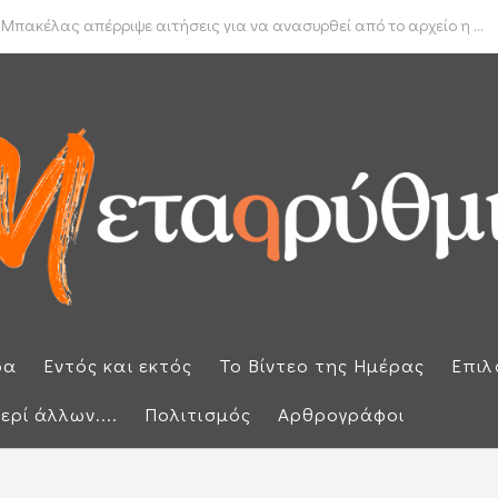
δα για το πραγματικό διαθέσιμο εισόδημα των νοικοκυριών
 Μπακέλας απέρριψε αιτήσεις για να ανασυρθεί από το αρχείο η ...
ρα
Εντός και εκτός
Το Βίντεο της Ημέρας
Επιλ
ερί άλλων....
Πολιτισμός
Αρθρογράφοι