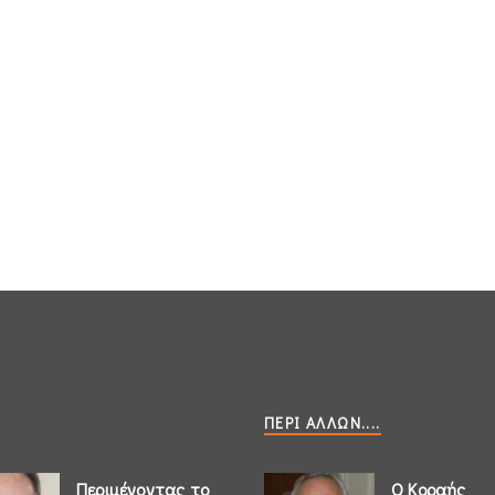
ΠΕΡΊ ΆΛΛΩΝ....
Περιμένοντας το
Ο Κοραής