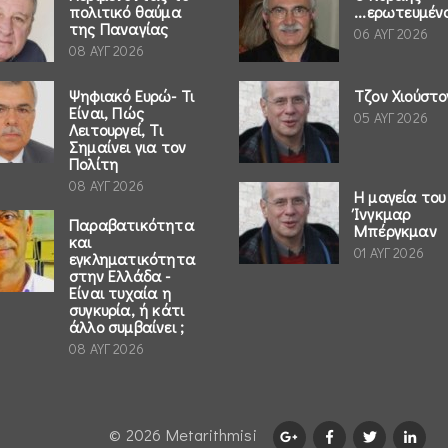
πολιτικό θαύμα
...ερωτευμέν
της Παναγίας
06 ΑΥΓ 2026
08 ΑΥΓ 2026
Ψηφιακό Ευρώ- Τι
Τζον Χιούστο
Είναι, Πώς
05 ΑΥΓ 2026
Λειτουργεί, Τι
Σημαίνει για τον
Πολίτη
08 ΑΥΓ 2026
Η μαγεία του
Ίνγκμαρ
Παραβατικότητα
Μπέργκμαν
και
01 ΑΥΓ 2026
εγκληματικότητα
στην Ελλάδα -
Είναι τυχαία η
συγκυρία, ή κάτι
άλλο συμβαίνει ;
08 ΑΥΓ 2026
© 2026 Μetarithmisi