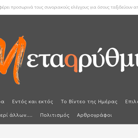
 Μπακέλας απέρριψε αιτήσεις για να ανασυρθεί από το αρχείο η ...
ρει προσωρινά τους συνοριακούς ελέγχους για όσους ταξιδεύουν από
ρα
Εντός και εκτός
Το Βίντεο της Ημέρας
Επιλ
ερί άλλων....
Πολιτισμός
Αρθρογράφοι