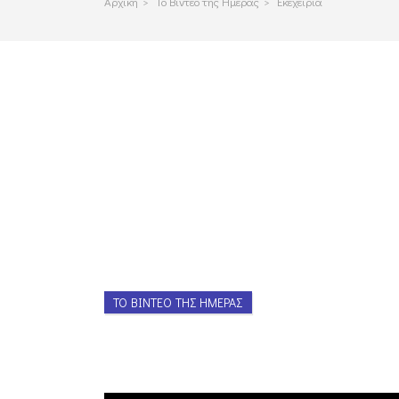
Αρχικη
>
Το Βιντεο της Ημερας
>
Εκεχειρία
ΤΟ ΒΊΝΤΕΟ ΤΗΣ ΗΜΈΡΑΣ