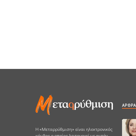
ΆΡΘΡΑ
H «Μεταρρύθμιση» είναι ηλεκτρονικός
κόμβος ο οποίος λειτουργεί με αυτήν