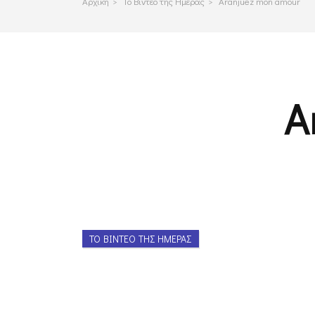
Αρχικη
>
Το Βιντεο της Ημερας
>
Aranjuez mon amour
A
ΤΟ ΒΊΝΤΕΟ ΤΗΣ ΗΜΈΡΑΣ