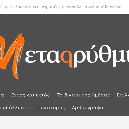
έμφαση στην προστασία των εξωτερικών συνόρων μετά την έκτακτη ...
ύπρου: «Έπεσαν» οι υπογραφές με τον γαλλικό κολοσσό Meridiam
ρα
Εντός και εκτός
Το Βίντεο της Ημέρας
Επιλ
ερί άλλων....
Πολιτισμός
Αρθρογράφοι