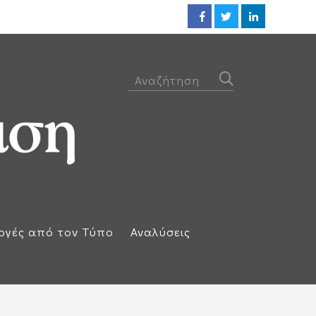
Οι ΗΠΑ βλέπουν συμφωνία ακόμ
ογές από τον Τύπο
Αναλύσεις