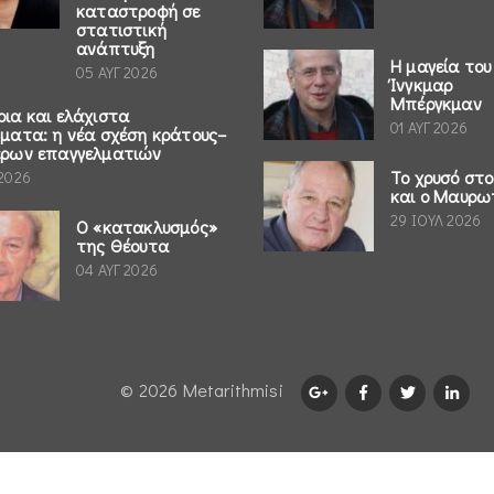
καταστροφή σε
στατιστική
ανάπτυξη
Η μαγεία του
05 ΑΥΓ 2026
Ίνγκμαρ
Μπέργκμαν
ρια και ελάχιστα
01 ΑΥΓ 2026
ήματα: η νέα σχέση κράτους–
έρων επαγγελματιών
Το χρυσό στ
 2026
και ο Μαυρω
29 ΙΟΥΛ 2026
Ο «κατακλυσμός»
της Θέουτα
04 ΑΥΓ 2026
© 2026 Μetarithmisi