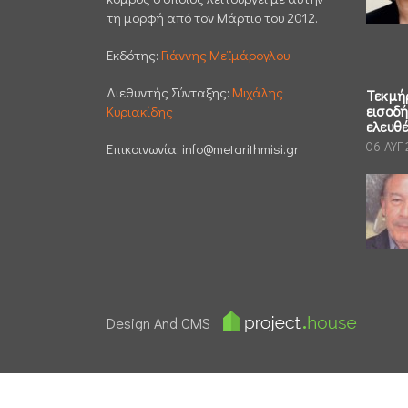
τη μορφή από τον Μάρτιο του 2012.
Εκδότης:
Γιάννης Μεϊμάρογλου
Διεθυντής Σύνταξης:
Μιχάλης
Τεκμή
εισοδ
Κυριακίδης
ελευθ
06 ΑΥΓ
Επικοινωνία:
info@metarithmisi.gr
Design And CMS