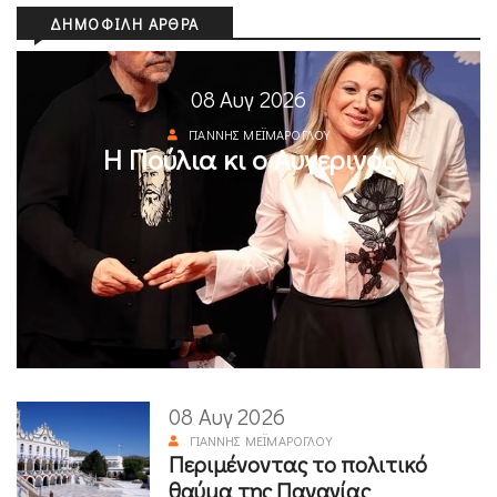
ΔΗΜΟΦΙΛΉ ΆΡΘΡΑ
08 Αυγ 2026
ΓΙΆΝΝΗΣ ΜΕΪΜΆΡΟΓΛΟΥ
Η Πούλια κι ο Αυγερινός
08 Αυγ 2026
ΓΙΆΝΝΗΣ ΜΕΪΜΆΡΟΓΛΟΥ
Περιμένοντας το πολιτικό
θαύμα της Παναγίας