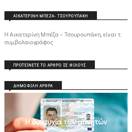
ΑΙΚΑΤΕΡΊΝΗ ΜΠΈΖΑ- ΤΣΟΥΡΟΥΠΆΚΗ
Η Αικατερίνη Μπέζα – Τσουρουπάκη, είναι τ.
συμβολαιογράφος
ΠΡΟΤΕΊΝΕΤΕ ΤΟ ΆΡΘΡΟ ΣΕ ΦΊΛΟΥΣ
ΔΗΜΟΦΙΛΉ ΆΡΘΡΑ
05 Αυγ 2026
ΜΙΧΆΛΗΣ ΚΥΡΙΑΚΊΔΗΣ
Η δυστυχία των αρνητών