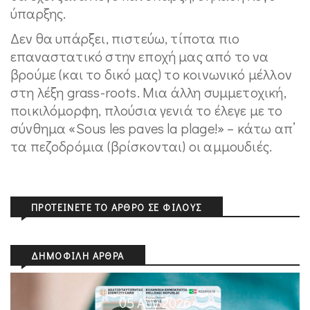
ύπαρξης.
Δεν θα υπάρξει, πιστεύω, τίποτα πιο
επαναστατικό στην εποχή μας από το να
βρούμε (και το δικό μας) το κοινωνικό μέλλον
στη λέξη grass-roots. Μια άλλη συμμετοχική,
ποικιλόμορφη, πλούσια γενιά το έλεγε με το
σύνθημα «Sous les paves la plage!» – κάτω απ’
τα πεζοδρόμια (βρίσκονται) οι αμμουδιές.
ΠΡΟΤΕΊΝΕΤΕ ΤΟ ΆΡΘΡΟ ΣΕ ΦΊΛΟΥΣ
ΔΗΜΟΦΙΛΉ ΆΡΘΡΑ
05 Αυγ 2026