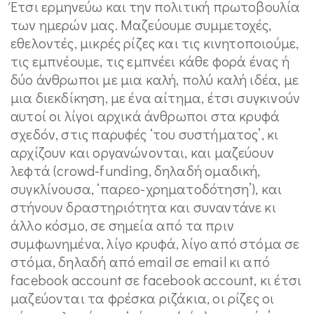
Έτσι ερμηνεύω και την πολιτική πρωτοβουλία
των ημερών μας. Μαζεύουμε συμμετοχές,
εθελοντές, μικρές ρίζες και τις κινητοποιούμε,
τις εμπνέουμε, τις εμπνέει κάθε φορά ένας ή
δύο άνθρωποι με μια καλή, πολύ καλή ιδέα, με
μια διεκδίκηση, με ένα αίτημα, έτσι συγκινούν
αυτοί οι λίγοι αρχικά άνθρωποι στα κρυφά
σχεδόν, στις παρυφές ‘του συστήματος’, κι
αρχίζουν και οργανώνονται, και μαζεύουν
λεφτά (crowd-funding, δηλαδή ομαδική,
συγκλίνουσα, ‘παρεο-χρηματοδότηση’), και
στήνουν δραστηριότητα και συναντάνε κι
άλλο κόσμο, σε σημεία από τα πριν
συμφωνημένα, λίγο κρυφά, λίγο από στόμα σε
στόμα, δηλαδή από email σε email κι από
facebook account σε facebook account, κι έτσι
μαζεύονται τα φρέσκα ριζάκια, οι ρίζες οι