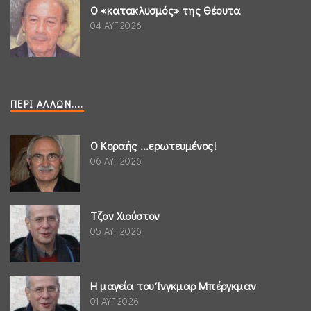
Ο «κατακλυσμός» της Θέουτα
04 ΑΥΓ 2026
ΠΕΡΊ ΆΛΛΩΝ....
Ο Κοραής ...ερωτευμένος!
06 ΑΥΓ 2026
Τζον Χιούστον
05 ΑΥΓ 2026
Η μαγεία του Ίνγκμαρ Μπέργκμαν
01 ΑΥΓ 2026