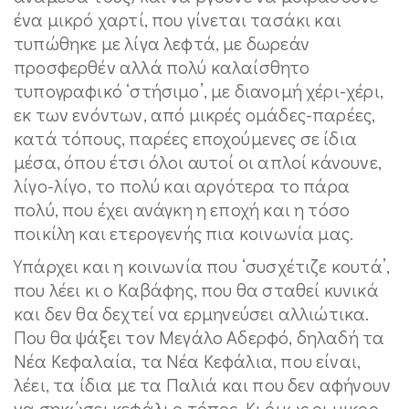
ένα μικρό χαρτί, που γίνεται τασάκι και
τυπώθηκε με λίγα λεφτά, με δωρεάν
προσφερθέν αλλά πολύ καλαίσθητο
τυπογραφικό ‘στήσιμο’, με διανομή χέρι-χέρι,
εκ των ενόντων, από μικρές ομάδες-παρέες,
κατά τόπους, παρέες εποχούμενες σε ίδια
μέσα, όπου έτσι όλοι αυτοί οι απλοί κάνουνε,
λίγο-λίγο, το πολύ και αργότερα το πάρα
πολύ, που έχει ανάγκη η εποχή και η τόσο
ποικίλη και ετερογενής πια κοινωνία μας.
Υπάρχει και η κοινωνία που ‘συσχέτιζε κουτά’,
που λέει κι ο Καβάφης, που θα σταθεί κυνικά
και δεν θα δεχτεί να ερμηνεύσει αλλιώτικα.
Που θα ψάξει τον Μεγάλο Αδερφό, δηλαδή τα
Νέα Κεφαλαία, τα Νέα Κεφάλια, που είναι,
λέει, τα ίδια με τα Παλιά και που δεν αφήνουν
να σηκώσει κεφάλι ο τόπος. Κι όμως οι μικρο-