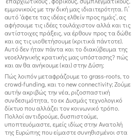
‘επαρχιωτικούς’, φοβικούς, συμπλεγματικούς,
εμμονικούς με την δική μας ιδιαιτερότητα. Γι’
αυτό ‘άφετε τας ιδέας ελθείν προς ημάς’, ας
αφήσουμε τις ιδέες τουλάχιστον αλλά και τις
αντίστοιχες πράξεις, να έρθουν προς τα δώθε
και ας τις υιοθετήσουμε (κριτικά πάντοτε).
Αυτό δεν ήταν πάντα και το διακύβευμα της
νεοελληνικής κρατικής μας υπόστασης? πώς
και αν θα ανήκουμε (και) στην Δύση;
Πώς λοιπόν μεταφράζουμε το grass-roots, το
crowd-funding, και το new connectivity; Ζούμε
αυτήν ακριβώς την νέα, ριζοσπαστική
συνδεσιμότητα, το εκ Δυσμάς τεχνολογικό
δίκτυο που αλλάζει τον κοινωνικό τρόπο.
Πολλοί αντιδρούμε, δυσπιστούμε,
υποπτευόμαστε, εμείς ιδίως στην Ανατολή
της Ευρώπης που είμαστε συνηθισμένοι στα