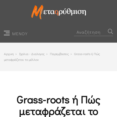
ΜΕΝΟΥ
Αρχικη
>
Σχολια - Διαλογος
>
Παρεμβασεις
>
Grass-roots ή Πώς
μεταφράζεται το μέλλον
Grass-roots ή Πώς
μεταφράζεται το