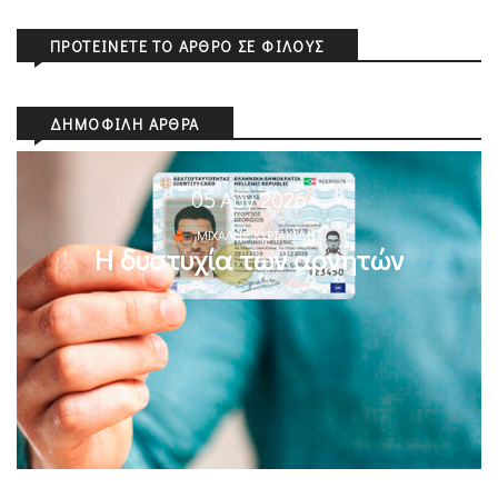
ΠΡΟΤΕΊΝΕΤΕ ΤΟ ΆΡΘΡΟ ΣΕ ΦΊΛΟΥΣ
ΔΗΜΟΦΙΛΉ ΆΡΘΡΑ
05 Αυγ 2026
ΜΙΧΆΛΗΣ ΚΥΡΙΑΚΊΔΗΣ
Η δυστυχία των αρνητών