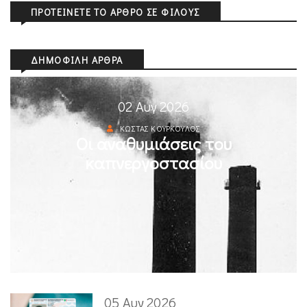
ΠΡΟΤΕΊΝΕΤΕ ΤΟ ΆΡΘΡΟ ΣΕ ΦΊΛΟΥΣ
ΔΗΜΟΦΙΛΉ ΆΡΘΡΑ
02 Αυγ 2026
ΚΏΣΤΑΣ ΚΟΎΡΚΟΥΛΟΣ
Οι αναθυμιάσεις του
καπνεργοστασίου
05 Αυγ 2026