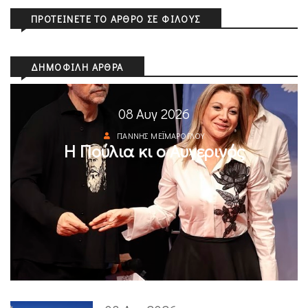
ΠΡΟΤΕΊΝΕΤΕ ΤΟ ΆΡΘΡΟ ΣΕ ΦΊΛΟΥΣ
ΔΗΜΟΦΙΛΉ ΆΡΘΡΑ
08 Αυγ 2026
ΓΙΆΝΝΗΣ ΜΕΪΜΆΡΟΓΛΟΥ
Η Πούλια κι ο Αυγερινός