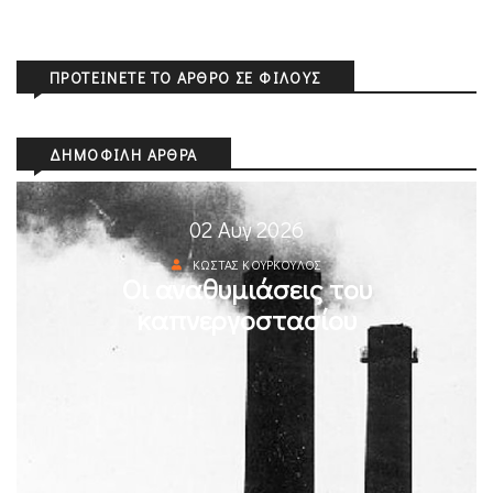
ΠΡΟΤΕΊΝΕΤΕ ΤΟ ΆΡΘΡΟ ΣΕ ΦΊΛΟΥΣ
ΔΗΜΟΦΙΛΉ ΆΡΘΡΑ
02 Αυγ 2026
ΚΏΣΤΑΣ ΚΟΎΡΚΟΥΛΟΣ
Οι αναθυμιάσεις του
καπνεργοστασίου