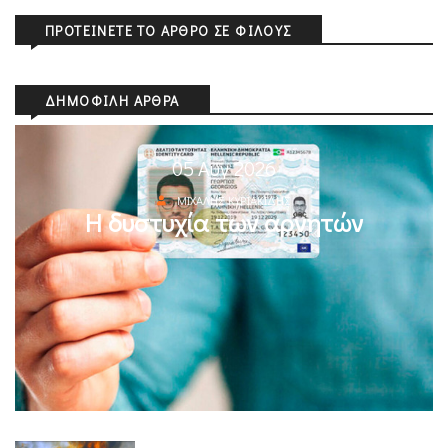
ΠΡΟΤΕΊΝΕΤΕ ΤΟ ΆΡΘΡΟ ΣΕ ΦΊΛΟΥΣ
ΔΗΜΟΦΙΛΉ ΆΡΘΡΑ
05 Αυγ 2026
ΜΙΧΆΛΗΣ ΚΥΡΙΑΚΊΔΗΣ
Η δυστυχία των αρνητών