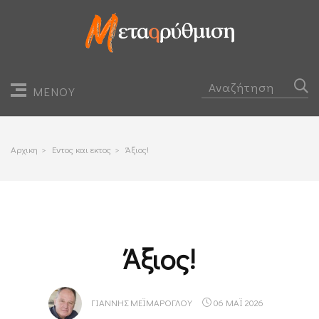
ΜΕΝΟΥ
Αρχικη
>
Εντος και εκτος
>
Άξιος!
Άξιος!
ΓΙΆΝΝΗΣ ΜΕΪΜΆΡΟΓΛΟΥ
06 ΜΑΪ 2026