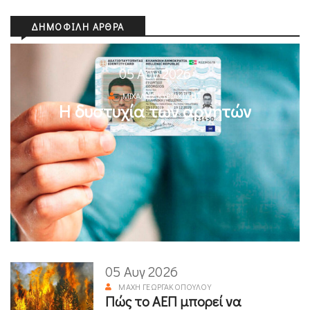
ΔΗΜΟΦΙΛΉ ΆΡΘΡΑ
05 Αυγ 2026
ΜΙΧΆΛΗΣ ΚΥΡΙΑΚΊΔΗΣ
Η δυστυχία των αρνητών
05 Αυγ 2026
ΜΆΧΗ ΓΕΩΡΓΑΚΟΠΟΎΛΟΥ
Πώς το ΑΕΠ μπορεί να