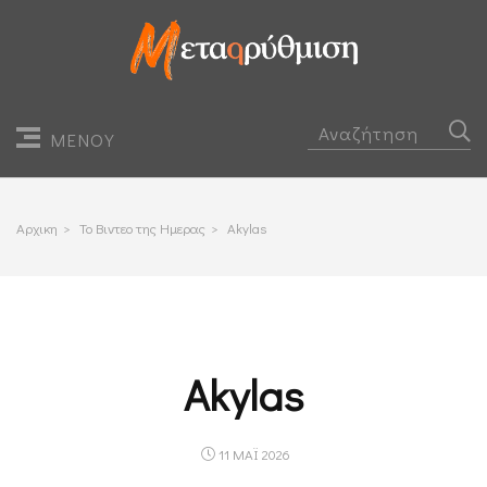
ΜΕΝΟΥ
Αρχικη
>
Το Βιντεο της Ημερας
>
Akylas
Akylas
11 ΜΑΪ 2026