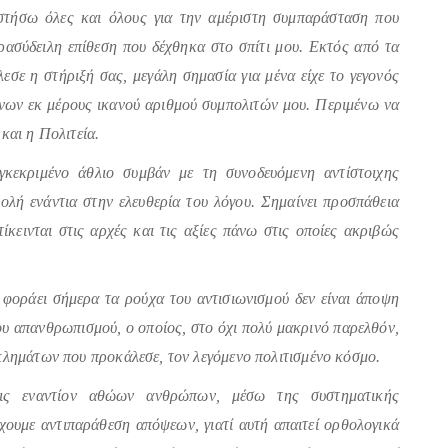
στήσω όλες και όλους για την αμέριστη συμπαράσταση που
ασύδειλη επίθεση που δέχθηκα στο σπίτι μου. Εκτός από τα
ε η στήριξή σας, μεγάλη σημασία για μένα είχε το γεγονός
νων εκ μέρους ικανού αριθμού συμπολιτών μου. Περιμένω να
και η Πολιτεία.
γκεκριμένο άθλιο συμβάν με τη συνοδευόμενη αντίστοιχης
ολή ενάντια στην ελευθερία του λόγου. Σημαίνει προσπάθεια
κεινται στις αρχές και τις αξίες πάνω στις οποίες ακριβώς
 φοράει σήμερα τα ρούχα του αντισιωνισμού δεν είναι άποψη
του απανθρωπισμού, ο οποίος, στο όχι πολύ μακρινό παρελθόν,
κλημάτων που προκάλεσε, τον λεγόμενο πολιτισμένο κόσμο.
εις εναντίον αθώων ανθρώπων, μέσω της συστηματικής
έχουμε αντιπαράθεση απόψεων, γιατί αυτή απαιτεί ορθολογικά