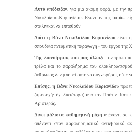
Αυτό απέδειξαν
, για μία ακόμη φορά, με την π
Νικολαΐδου-Κυριανίδου. Εναντίον της οποίας εί
σταλινικοί να επιτεθούν.
Διότι η Βάνα Νικολαϊδου Κυριανίδου
είναι η
σπουδαία πνευματική παραγωγή - του έργου της 
Της διανοήτριας που μας άλλαξε
τον τρόπο πο
τρέλα και το παραλήρημα του ολοκληρωτισμού,
άνθρωπος δεν μπορεί ούτε να συγχωρήσει, ούτε να
Επίσης, η Βάνα Νικολαϊδου Κυριανίδου
πρωτοσ
(προσοχή: όχι δικτάτορα) από τον Πούτιν. Κάτι
Αριστεράς.
Δίνει μάλιστα καθημερινή μάχη
απέναντι σε κ
απέναντι στον παραληρηματικό αντιεβραϊκό α
ημιαναλφάβητων συναδέλφων της στο πανεπιστή