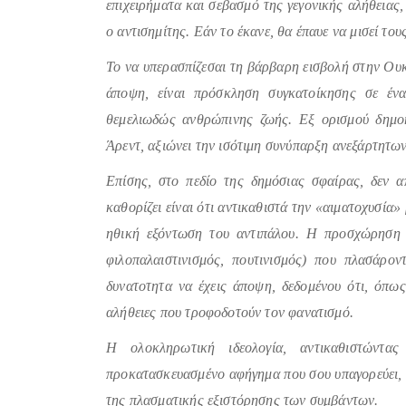
επιχειρήματα και σεβασμό της γεγονικής αλήθειας,
ο αντισημίτης. Εάν το έκανε, θα έπαυε να μισεί του
Το να υπερασπίζεσαι τη βάρβαρη εισβολή στην Ουκ
άποψη, είναι πρόσκληση συγκατοίκησης σε έν
θεμελιωδώς ανθρώπινης ζωής. Εξ ορισμού δημο
Άρεντ, αξιώνει την ισότιμη συνύπαρξη ανεξάρτητων
Επίσης, στο πεδίο της δημόσιας σφαίρας, δεν απ
καθορίζει είναι ότι αντικαθιστά την «αιματοχυσία»
ηθική εξόντωση του αντιπάλου. Η προσχώρηση σ
φιλοπαλαιστινισμός, πουτινισμός) που πλασάρον
δυνατοτητα να έχεις άποψη, δεδομένου ότι, όπως 
αλήθειες που τροφοδοτούν τον φανατισμό.
Η ολοκληρωτική ιδεολογία, αντικαθιστώντα
προκατασκευασμένο αφήγημα που σου υπαγορεύει, 
της πλασματικής εξιστόρησης των συμβάντων.