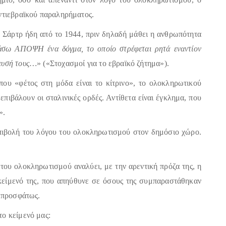
αντιεβραϊκού παραληρήματος.
 Σάρτρ ήδη από το 1944, πριν δηλαδή μάθει η ανθρωπότητα
άσω ΑΠΟΨΗ ένα δόγμα, το οποίο στρέφεται ρητά εναντίον
ρευσή τους…
» («Στοχασμοί για το εβραϊκό ζήτημα»).
ύπου «φέτος στη μόδα είναι το κίτρινο», το ολοκληρωτικού
επιβάλουν οι σταλινικές ορδές. Αντίθετα είναι έγκλημα, που
».
ιβολή του λόγου του ολοκληρωτισμού στον δημόσιο χώρο.
του ολοκληρωτισμού αναλύει, με την αρεντική πρόζα της, η
κείμενό της, που απηύθυνε σε όσους της συμπαραστάθηκαν
η προσφάτως.
το κείμενό μας: