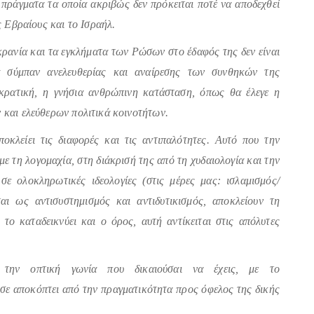
 πράγματα τα οποία ακριβώς δεν πρόκειται ποτέ να αποδεχθεί
ς Εβραίους και το Ισραήλ.
ρανία και τα εγκλήματα των Ρώσων στο έδαφός της δεν είναι
α σύμπαν ανελευθερίας και αναίρεσης των συνθηκών της
κρατική, η γνήσια ανθρώπινη κατάσταση, όπως θα έλεγε η
 και ελεύθερων πολιτικά κοινοτήτων.
οκλείει τις διαφορές και τις αντιπαλότητες. Αυτό που την
 με τη λογομαχία, στη διάκρισή της από τη χυδαιολογία και την
ε ολοκληρωτικές ιδεολογίες (στις μέρες μας: ισλαμισμός/
ται ως αντισυστημισμός και αντιδυτικισμός, αποκλείουν τη
το καταδεικνύει και ο όρος, αυτή αντίκειται στις απόλυτες
ς την οπτική γωνία που δικαιούσαι να έχεις, με το
σε αποκόπτει από την πραγματικότητα προς όφελος της δικής