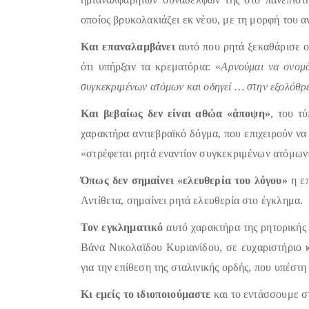
οποίος βρυκολακιάζει εκ νέου, με τη μορφή του 
Και επαναλαμβάνει
αυτό που ρητά ξεκαθάρισε ο
ότι υπήρξαν τα κρεματόρια: «
Αρνούμαι να ονομ
συγκεκριμένων ατόμων και οδηγεί … στην εξολόθ
Και βεβαίως δεν είναι αθώα «άποψη»
, του τ
χαρακτήρα αντιεβραϊκό δόγμα, που επιχειρούν να 
«στρέφεται ρητά εναντίον συγκεκριμένων ατόμων
Όπως δεν σημαίνει «ελευθερία του λόγου»
η επ
Αντίθετα, σημαίνει ρητά ελευθερία στο έγκλημα.
Τον εγκληματικό
αυτό χαρακτήρα της ρητορικής 
Βάνα Νικολαϊδου Κυριανίδου, σε ευχαριστήριο 
για την επίθεση της σταλινικής ορδής, που υπέστ
Κι εμείς το ιδιοποιούμαστε
και το εντάσσουμε σ