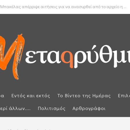
δα για το πραγματικό διαθέσιμο εισόδημα των νοικοκυριών
 Μπακέλας απέρριψε αιτήσεις για να ανασυρθεί από το αρχείο η ...
ρα
Εντός και εκτός
Το Βίντεο της Ημέρας
Επιλ
ερί άλλων....
Πολιτισμός
Αρθρογράφοι