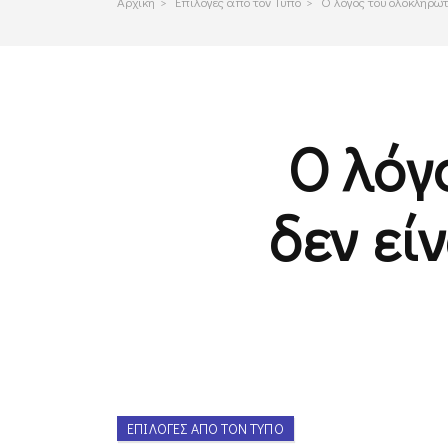
Αρχικη
>
Επιλογες απο τον Τυπο
>
Ο λόγος του ολοκληρωτι
Ο λόγ
δεν εί
ΕΠΙΛΟΓΈΣ ΑΠΌ ΤΟΝ ΤΎΠΟ