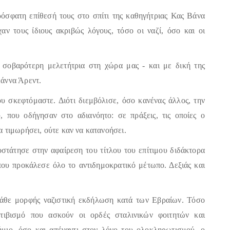
ρόσφατη επίθεσή τους στο σπίτι της καθηγήτριας Κας Βάνα
χαν τους ίδιους ακριβώς λόγους, τόσο οι ναζί, όσο και οι
 σοβαρότερη μελετήτρια στη χώρα μας - και με δική της
Χάννα Άρεντ.
υ σκεφτόμαστε. Διότι
διεμβόλισε, όσο κανένας άλλος, την
 που οδήγησαν στο αδιανόητο: σε πράξεις, τις οποίες ο
 τιμωρήσει, ούτε καν να κατανοήσει.
τάτησε στην αφαίρεση του τίτλου του επίτιμου διδάκτορα
 που προκάλεσε όλο το αντιδημοκρατικό μέτωπο. Δεξιάς και
άθε μορφής ναζιστική εκδήλωση κατά των Εβραίων. Τόσο
κτιβισμό που ασκούν οι ορδές σταλινικών φοιτητών και
μιο, όσο και απέναντι στον λόγο του ολοκληρωτισμού, ο