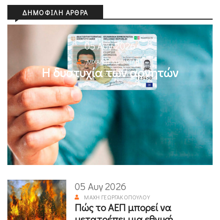
ΔΗΜΟΦΙΛΉ ΆΡΘΡΑ
05 Αυγ 2026
ΜΙΧΆΛΗΣ ΚΥΡΙΑΚΊΔΗΣ
Η δυστυχία των αρνητών
05 Αυγ 2026
ΜΆΧΗ ΓΕΩΡΓΑΚΟΠΟΎΛΟΥ
Πώς το ΑΕΠ μπορεί να
μετατρέπει μια εθνική