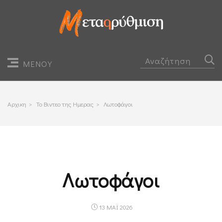
ΜΕΝΟΥ
Αρχικη
>
Το Βιντεο της Ημερας
>
Λωτοφάγοι
Λωτοφάγοι
13 ΜΑΪ 2026