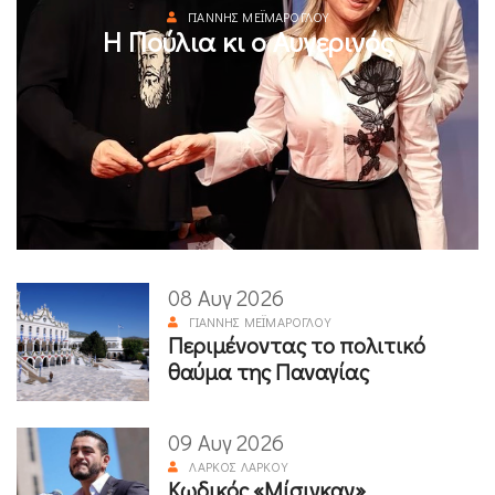
ΓΙΆΝΝΗΣ ΜΕΪΜΆΡΟΓΛΟΥ
Η Πούλια κι ο Αυγερινός
08 Αυγ 2026
ΓΙΆΝΝΗΣ ΜΕΪΜΆΡΟΓΛΟΥ
Περιμένοντας το πολιτικό
θαύμα της Παναγίας
09 Αυγ 2026
ΛΆΡΚΟΣ ΛΆΡΚΟΥ
Κωδικός «Μίσιγκαν»