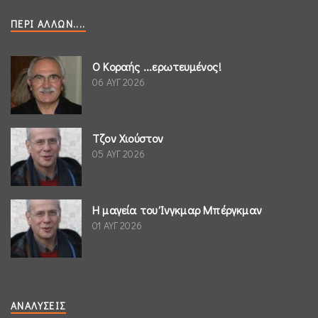
ΠΕΡΊ ΆΛΛΩΝ....
Ο Κοραής ...ερωτευμένος!
06 ΑΥΓ 2026
Τζον Χιούστον
05 ΑΥΓ 2026
Η μαγεία του Ίνγκμαρ Μπέργκμαν
01 ΑΥΓ 2026
ΑΝΑΛΎΣΕΙΣ