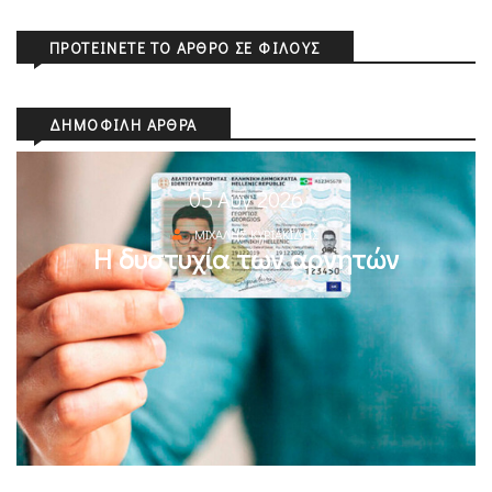
ΠΡΟΤΕΊΝΕΤΕ ΤΟ ΆΡΘΡΟ ΣΕ ΦΊΛΟΥΣ
ΔΗΜΟΦΙΛΉ ΆΡΘΡΑ
05 Αυγ 2026
ΜΙΧΆΛΗΣ ΚΥΡΙΑΚΊΔΗΣ
Η δυστυχία των αρνητών