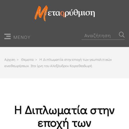
ΜΕΝΟΥ
Αρχικη
>
Θεματα
>
Η Διπλωματία στην εποχή των γεωπολιτικών
αναθεωρήσεων. Στα ίχνη του Αλεξάνδρου Καραθεοδωρή
Η Διπλωματία στην
εποχή των