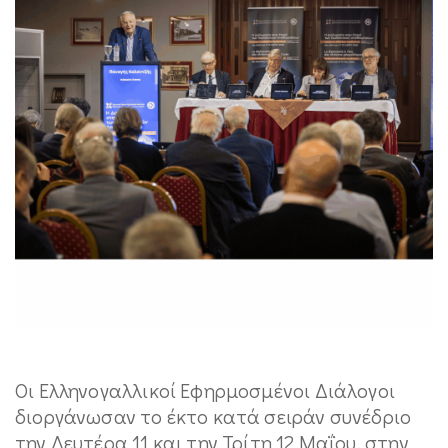
Οι Ελληνογαλλικοί Εφηρμοσμένοι Διάλογοι
διοργάνωσαν το έκτο κατά σειράν συνέδριο
την Δευτέρα 11 και την Τρίτη 12 Μαΐου, στην