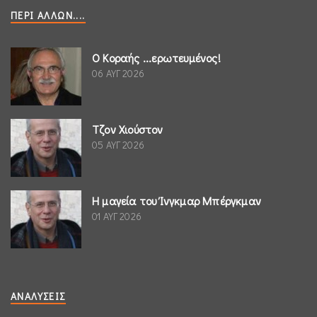
ΠΕΡΊ ΆΛΛΩΝ....
Ο Κοραής ...ερωτευμένος!
06 ΑΥΓ 2026
Τζον Χιούστον
05 ΑΥΓ 2026
Η μαγεία του Ίνγκμαρ Μπέργκμαν
01 ΑΥΓ 2026
ΑΝΑΛΎΣΕΙΣ