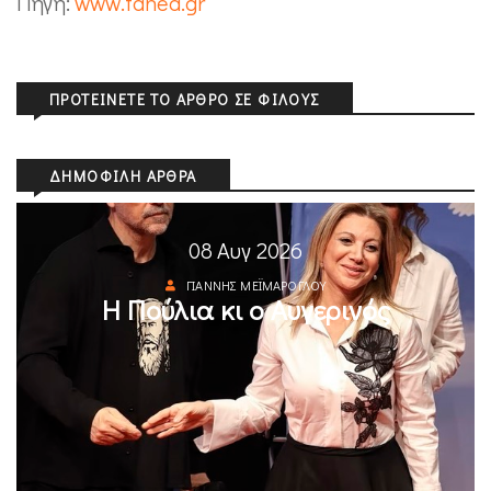
Πηγή:
www.tanea.gr
ΠΡΟΤΕΊΝΕΤΕ ΤΟ ΆΡΘΡΟ ΣΕ ΦΊΛΟΥΣ
ΔΗΜΟΦΙΛΉ ΆΡΘΡΑ
08 Αυγ 2026
ΓΙΆΝΝΗΣ ΜΕΪΜΆΡΟΓΛΟΥ
Η Πούλια κι ο Αυγερινός