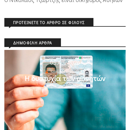
ΠΡΟΤΕΊΝΕΤΕ ΤΟ ΆΡΘΡΟ ΣΕ ΦΊΛΟΥΣ
ΔΗΜΟΦΙΛΉ ΆΡΘΡΑ
05 Αυγ 2026
ΜΙΧΆΛΗΣ ΚΥΡΙΑΚΊΔΗΣ
Η δυστυχία των αρνητών