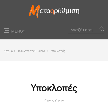
ΜΕΝΟΥ
Αρχικη
>
Το Βιντεο της Ημερας
>
Υποκλοπές
Υποκλοπές
21 ΜΑΪ 2026