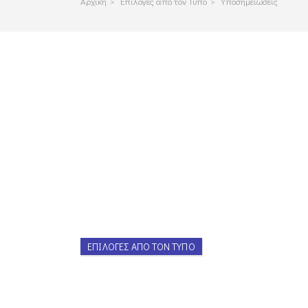
Αρχικη
>
Επιλογες απο τον Τυπο
>
Υποσημειώσεις
ΕΠΙΛΟΓΈΣ ΑΠΌ ΤΟΝ ΤΎΠΟ