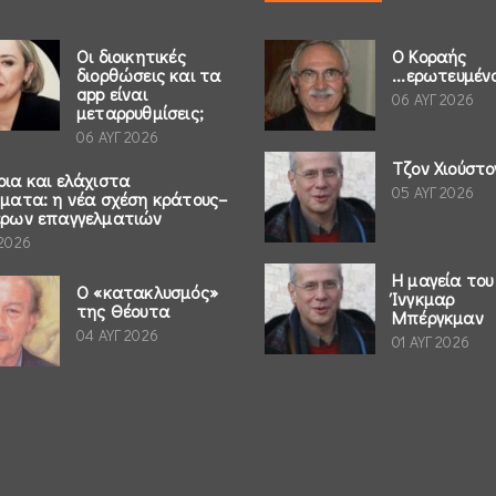
Οι διοικητικές
Ο Κοραής
διορθώσεις και τα
...ερωτευμέν
app είναι
06 ΑΥΓ 2026
μεταρρυθμίσεις;
06 ΑΥΓ 2026
Τζον Χιούστο
ρια και ελάχιστα
05 ΑΥΓ 2026
ήματα: η νέα σχέση κράτους–
έρων επαγγελματιών
 2026
Η μαγεία του
Ο «κατακλυσμός»
Ίνγκμαρ
της Θέουτα
Μπέργκμαν
04 ΑΥΓ 2026
01 ΑΥΓ 2026