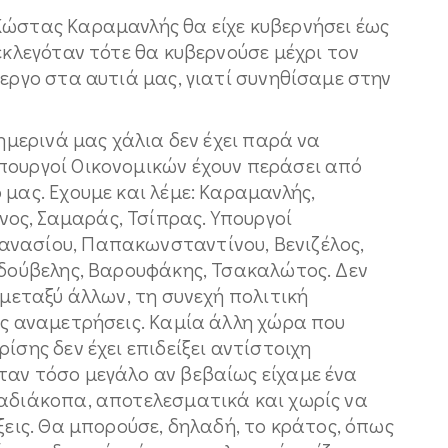
Κώστας Καραμανλής θα είχε κυβερνήσει έως
εκλεγόταν τότε θα κυβερνούσε μέχρι τον
ίεργο στα αυτιά μας, γιατί συνηθίσαμε στην
σημερινά μας χάλια δεν έχει παρά να
πουργοί Οικονομικών έχουν περάσει από
 μας. Εχουμε και λέμε: Καραμανλής,
ος, Σαμαράς, Τσίπρας. Υπουργοί
ανασίου, Παπακωνσταντίνου, Βενιζέλος,
ρδούβελης, Βαρουφάκης, Τσακαλώτος. Δεν
 μεταξύ άλλων, τη συνεχή πολιτική
ές αναμετρήσεις. Καμία άλλη χώρα που
ίσης δεν έχει επιδείξει αντίστοιχη
ταν τόσο μεγάλο αν βεβαίως είχαμε ένα
 αδιάκοπα, αποτελεσματικά και χωρίς να
ξεις. Θα μπορούσε, δηλαδή, το κράτος, όπως