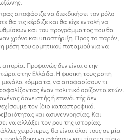
ρωζώνης.
σίπρας αποφάσιζε να διεκδικήσει τον ρόλο
ε θα τις κέρδιζε και θα είχε εντολή να
υθμίσεων και του προγράμματος που θα
διναν χρόνο και υποστήριξη. Προς το παρόν,
τη μέση του ορμητικού ποταμιού για να
ε απορία. Προφανώς δεν είναι στην
 τώρα στην Ελλάδα. Η φυσική τους ροπή
τα μεγάλα κόμματα, να αποφασίσουν τι
ιασφαλίζοντας έναν πολιτικό ορίζοντα ετών.
ανένας δανειστής ή επενδυτής δεν
νεχίσουμε τον ίδιο καταστροφικό,
εβαιότητας και ασυνεννοησίας. Και
ει να αλλάξει τον ρου της ιστορίας.
λλες χειρότερες, θα είναι όλοι τους σε μία
να προλάβουν να αφήσουν και τίποτα πίσω