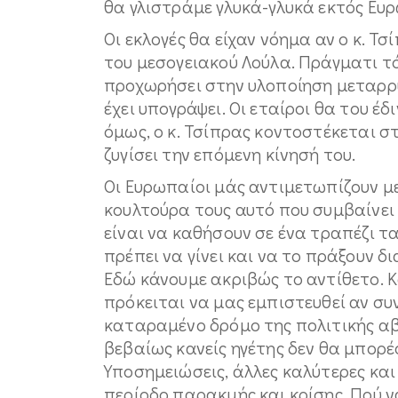
θα γλιστράμε γλυκά-γλυκά εκτός Ευ
Οι εκλογές θα είχαν νόημα αν ο κ. Τ
του μεσογειακού Λούλα. Πράγματι τότ
προχωρήσει στην υλοποίηση μεταρρ
έχει υπογράψει. Οι εταίροι θα του έ
όμως, ο κ. Τσίπρας κοντοστέκεται σ
ζυγίσει την επόμενη κίνησή του.
Οι Ευρωπαίοι μάς αντιμετωπίζουν μ
κουλτούρα τους αυτό που συμβαίνει
είναι να καθήσουν σε ένα τραπέζι 
πρέπει να γίνει και να το πράξουν δ
Εδώ κάνουμε ακριβώς το αντίθετο. Κ
πρόκειται να μας εμπιστευθεί αν συ
καταραμένο δρόμο της πολιτικής αβ
βεβαίως κανείς ηγέτης δεν θα μπορέσ
Υποσημειώσεις, άλλες καλύτερες και ά
περίοδο παρακμής και κρίσης. Πού 