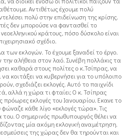
α, να διοικεί ενόσω οι πολιτικοί παίζουν τα
διαθέτουμε. Αντιθέτως έχουμε πολύ
ντελέσει πολύ στην επιδείνωση της κρίσης.
στές δεν μπορούσε να φαντασθεί το
νεοελληνικού κράτους, πόσο δύσκολο είναι
πιχειρησιακό σχέδιο.
α των εκλογών. Το έχουμε ξαναδεί το έργο.
ν την αλήθεια στον λαό. Συνέβη πολλάκις τα
ήσει καθαρά στους πολίτες ο κ.Τσίπρας, να
 να κοιτάξει να κυβερνήσει για το υπόλοιπο
ρούν, σχεδιάζει εκλογές. Αυτό το παιχνίδι
τά, αλλά η χώρα τι φταίει; Ο κ. Τσίπρας
ς πρόωρες εκλογές του Ιανουαρίου. Εκανε το
 φώναζε κάθε λίγο «εκλογές τώρα». Τις
α του. Ο σημερινός πρωθυπουργός θέλει να
δίζοντας μία ακόμη εκλογική αναμέτρηση.
δεσμεύσεις της χώρας δεν θα τηρούνται και