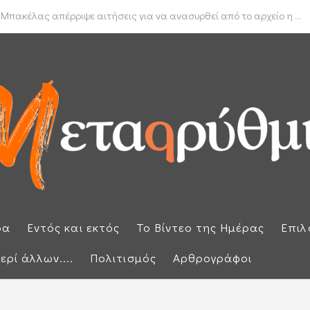
δα για το πραγματικό διαθέσιμο εισόδημα των νοικοκυριών
 Μπακέλας απέρριψε αιτήσεις για να ανασυρθεί από το αρχείο η ...
ρα
Εντός και εκτός
Το Βίντεο της Ημέρας
Επιλ
ερί άλλων....
Πολιτισμός
Αρθρογράφοι