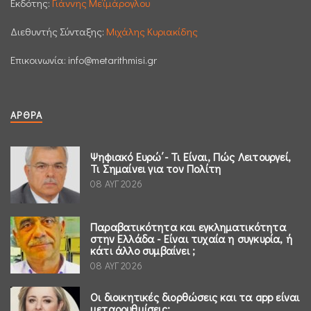
Εκδότης:
Γιάννης Μεϊμάρογλου
Διεθυντής Σύνταξης:
Μιχάλης Κυριακίδης
Επικοινωνία:
info@metarithmisi.gr
ΆΡΘΡΑ
Ψηφιακό Ευρώ΄- Τι Είναι, Πώς Λειτουργεί,
Τι Σημαίνει για τον Πολίτη
08 ΑΥΓ 2026
Παραβατικότητα και εγκληματικότητα
στην Ελλάδα - Είναι τυχαία η συγκυρία, ή
κάτι άλλο συμβαίνει ;
08 ΑΥΓ 2026
Οι διοικητικές διορθώσεις και τα app είναι
μεταρρυθμίσεις;