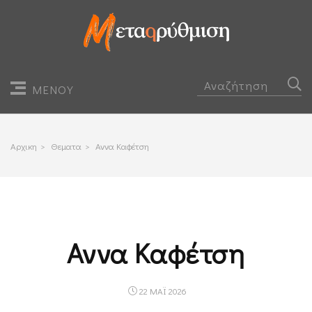
ΜΕΝΟΥ
Αρχικη
>
Θεματα
>
Αννα Καφέτση
Αννα Καφέτση
22 ΜΑΪ 2026