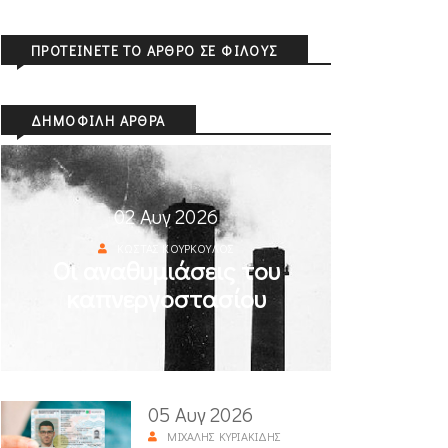
ΠΡΟΤΕΊΝΕΤΕ ΤΟ ΆΡΘΡΟ ΣΕ ΦΊΛΟΥΣ
ΔΗΜΟΦΙΛΉ ΆΡΘΡΑ
02 Αυγ 2026
ΚΏΣΤΑΣ ΚΟΎΡΚΟΥΛΟΣ
Οι αναθυμιάσεις του
καπνεργοστασίου
05 Αυγ 2026
ΜΙΧΆΛΗΣ ΚΥΡΙΑΚΊΔΗΣ