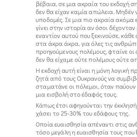
βέβαια, σε μια ακραία του εκδοχή ση
δεν θα είχαν καμία απώλεια. Μηδέν ν
υποδομές. Σε μια πιο ακραία ακόμα ε
γίνει στην ιστορία αν όσοι δέχονταν
εναντίον αυτού που ξεκινούσε, κάθε 
στα άκρα άκρα, για όλες τις ανθρώπ
προηγούμενους πολέμους, φταίνε οι α
δεν θα είχαμε ούτε πολέμους ούτε α
Η εκδοχή αυτή είναι η μόνη λογική 
ζητά από τους Ουκρανούς να συμβιβα
σταματάνε οι πόλεμοι, όταν παύουν 
μια εισβολή στο έδαφός τους.
Κάπως έτσι αφηγούνται την έκκλησή 
χάσει το 25-30% του εδάφους της.
Οποία ευαισθησία απέναντι στις αν
τόσο μεγάλη η ευαισθησία τους που