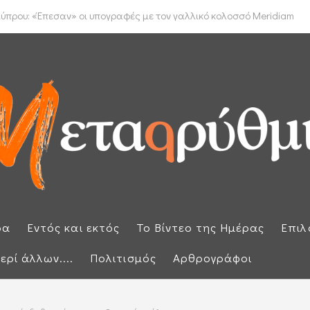
έμφαση στην προστασία των εξωτερικών συνόρων μετά την έκτακτη ...
ύπρου: «Έπεσαν» οι υπογραφές με τον γαλλικό κολοσσό Meridiam
ρα
Εντός και εκτός
Το Βίντεο της Ημέρας
Επιλ
ερί άλλων....
Πολιτισμός
Αρθρογράφοι