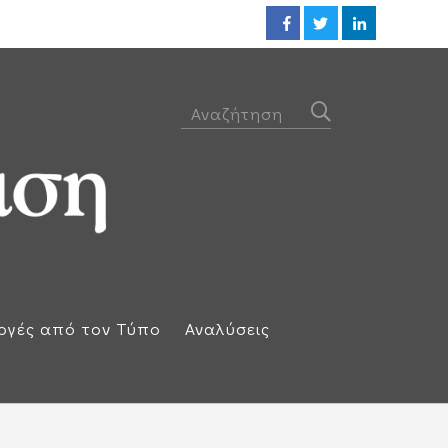
Οι ΗΠΑ βλέπουν συμφωνία ακόμ
ογές από τον Τύπο
Αναλύσεις