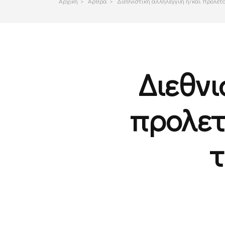
Αρχικη
>
Αρθρα
>
Διεθνιστική αλληλεγγύη ή/και προλετα
Διεθνι
προλετ
τ