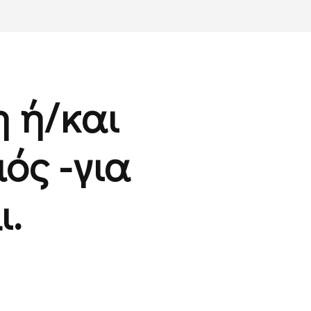
η ή/και
ός -για
ι.