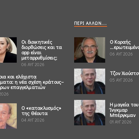
ΠΕΡΊ ΆΛΛΩΝ....
Οι διοικητικές
Ο Κοραής
διορθώσεις και τα
...ερωτευμέν
app είναι
06 ΑΥΓ 2026
μεταρρυθμίσεις;
06 ΑΥΓ 2026
Τζον Χιούστο
ρια και ελάχιστα
05 ΑΥΓ 2026
ήματα: η νέα σχέση κράτους–
έρων επαγγελματιών
 2026
Η μαγεία του
Ο «κατακλυσμός»
Ίνγκμαρ
της Θέουτα
Μπέργκμαν
04 ΑΥΓ 2026
01 ΑΥΓ 2026