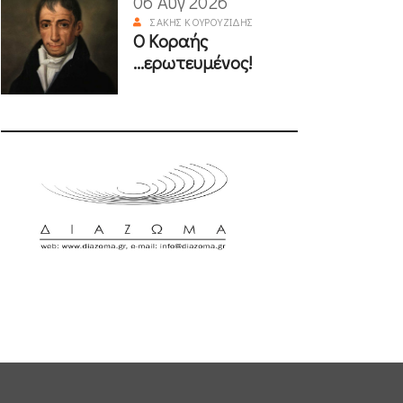
06 Αυγ 2026
ΣΆΚΗΣ ΚΟΥΡΟΥΖΊΔΗΣ
Ο Κοραής
...ερωτευμένος!