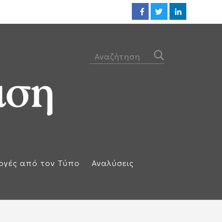
Οι ΗΠΑ βλέπουν συμφωνία ακόμ
ογές από τον Τύπο
Αναλύσεις