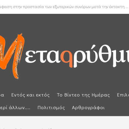
έμφαση στην προστασία των εξωτερικών συνόρων μετά την έκτακτη ...
ρα
Εντός και εκτός
Το Βίντεο της Ημέρας
Επιλ
ερί άλλων....
Πολιτισμός
Αρθρογράφοι