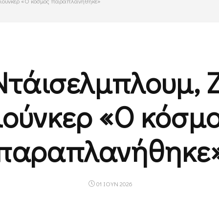
. Γιούνκερ «Ο κόσμος παραπλανήθηκε»
 Ντάισελμπλουμ, Ζ.
ιούνκερ «Ο κόσμ
παραπλανήθηκε
01 ΙΟΥΝ 2026