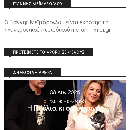
ΓΙΆΝΝΗΣ ΜΕΪΜΆΡΟΓΛΟΥ
Ο Γιάννης Μεϊμάρογλου είναι εκδότης του
ηλεκτρονικού περιοδικού metarithmisi.gr
ΠΡΟΤΕΊΝΕΤΕ ΤΟ ΆΡΘΡΟ ΣΕ ΦΊΛΟΥΣ
ΔΗΜΟΦΙΛΉ ΆΡΘΡΑ
08 Αυγ 2026
ΓΙΆΝΝΗΣ ΜΕΪΜΆΡΟΓΛΟΥ
Η Πούλια κι ο Αυγερινός