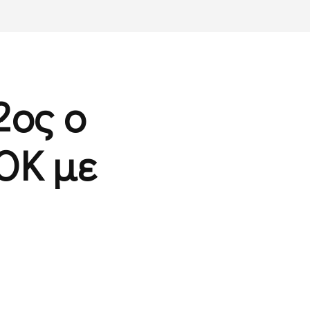
2ος ο
ΟΚ με