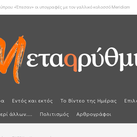
έμφαση στην προστασία των εξωτερικών συνόρων μετά την έκτακτη ...
ύπρου: «Έπεσαν» οι υπογραφές με τον γαλλικό κολοσσό Meridiam
ρα
Εντός και εκτός
Το Βίντεο της Ημέρας
Επιλ
ερί άλλων....
Πολιτισμός
Αρθρογράφοι