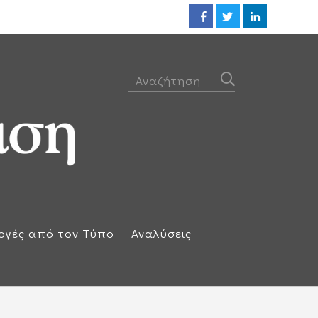
Οι ΗΠΑ βλέπουν συμφωνία ακόμ
ογές από τον Τύπο
Αναλύσεις