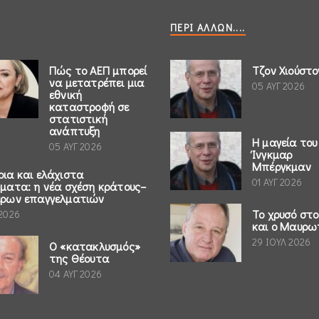
ΠΕΡΊ ΆΛΛΩΝ....
Πώς το ΑΕΠ μπορεί
Τζον Χιούστο
να μετατρέπει μια
05 ΑΥΓ 2026
εθνική
καταστροφή σε
στατιστική
ανάπτυξη
Η μαγεία του
05 ΑΥΓ 2026
Ίνγκμαρ
Μπέργκμαν
ρια και ελάχιστα
01 ΑΥΓ 2026
ήματα: η νέα σχέση κράτους–
έρων επαγγελματιών
Το χρυσό στ
 2026
και ο Μαυρω
29 ΙΟΥΛ 2026
Ο «κατακλυσμός»
της Θέουτα
04 ΑΥΓ 2026