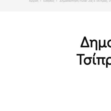
Αρχικη
>
Ειδησεις
>
Δημοσκόπηση Pulse: 2ος ο Τσίπρας, 
Δημο
Τσίπ