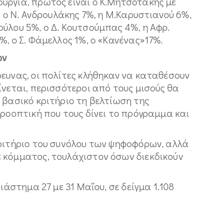
υργία, πρώτος είναι ο Κ.Μητσοτάκης με
, ο Ν. Ανδρουλάκης 7%, η Μ.Καρυστιανού 6%,
ύλου 5%, ο Δ. Κουτσούμπας 4%, η Αφρ.
%, ο Σ. Φάμελλος 1%, ο «Κανένας»17%.
ων
ευνας, οι πολίτες κλήθηκαν να καταθέσουν
ίνεται, περισσότεροι από τους μισούς θα
 βασικό κριτήριο τη βελτίωση της
προοπτική που τους δίνει το πρόγραμμα και
κριτήριο του συνόλου των ψηφοφόρων, αλλά
 κόμματος, τουλάχιστον όσων διεκδικούν
ιάστημα 27 με 31 Μαΐου, σε δείγμα 1.108