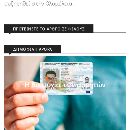
συζητηθεί στην Ολομέλεια.
ΠΡΟΤΕΊΝΕΤΕ ΤΟ ΆΡΘΡΟ ΣΕ ΦΊΛΟΥΣ
ΔΗΜΟΦΙΛΉ ΆΡΘΡΑ
05 Αυγ 2026
ΜΙΧΆΛΗΣ ΚΥΡΙΑΚΊΔΗΣ
Η δυστυχία των αρνητών