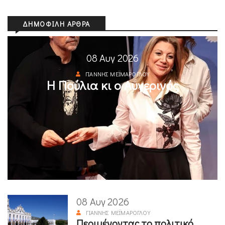
ΔΗΜΟΦΙΛΉ ΆΡΘΡΑ
08 Αυγ 2026
ΓΙΆΝΝΗΣ ΜΕΪΜΆΡΟΓΛΟΥ
Η Πούλια κι ο Αυγερινός
08 Αυγ 2026
ΓΙΆΝΝΗΣ ΜΕΪΜΆΡΟΓΛΟΥ
Περιμένοντας το πολιτικό