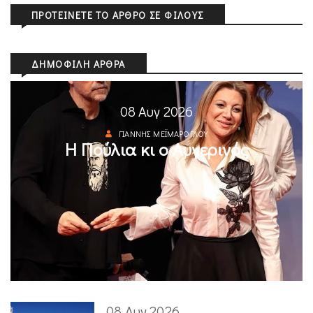
ΠΡΟΤΕΊΝΕΤΕ ΤΟ ΆΡΘΡΟ ΣΕ ΦΊΛΟΥΣ
ΔΗΜΟΦΙΛΉ ΆΡΘΡΑ
08 Αυγ 2026
ΓΙΆΝΝΗΣ ΜΕΪΜΆΡΟΓΛΟΥ
Η Πούλια κι ο Αυγερινός
08 Αυγ 2026