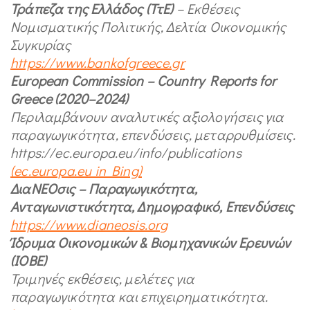
Τράπεζα
της
Ελλάδος
(
ΤτΕ
)
–
Εκθέσεις
Νομισματικής
Πολιτικής
,
Δελτία
Οικονομικής
Συγκυρίας
https://www.bankofgreece.gr
European Commission – Country Reports for
Greece (2020–2024)
Περιλαμβάνουν
αναλυτικές
αξιολογήσεις
για
παραγωγικότητα
,
επενδύσεις
,
μεταρρυθμίσεις
.
https://ec.europa.eu/info/publications
(ec.europa.eu in Bing)
ΔιαΝΕΟσις
–
Παραγωγικότητα
,
Ανταγωνιστικότητα
,
Δημογραφικό
,
Επενδύσεις
https://www.dianeosis.org
Ίδρυμα
Οικονομικών
&
Βιομηχανικών
Ερευνών
(
ΙΟΒΕ
)
Τριμηνές
εκθέσεις
,
μελέτες
για
παραγωγικότητα
και
επιχειρηματικότητα
.