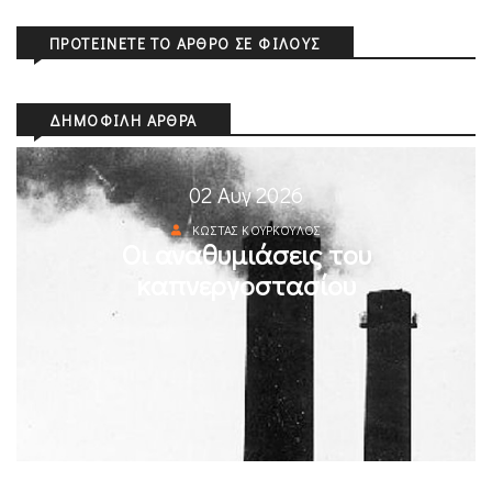
ΠΡΟΤΕΊΝΕΤΕ ΤΟ ΆΡΘΡΟ ΣΕ ΦΊΛΟΥΣ
ΔΗΜΟΦΙΛΉ ΆΡΘΡΑ
02 Αυγ 2026
ΚΏΣΤΑΣ ΚΟΎΡΚΟΥΛΟΣ
Οι αναθυμιάσεις του
καπνεργοστασίου