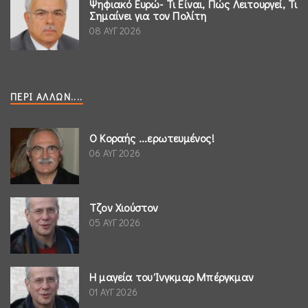
Ψηφιακό Ευρώ- Τι Είναι, Πώς Λειτουργεί, Τι
Σημαίνει για τον Πολίτη
08 ΑΥΓ 2026
ΠΕΡΊ ΆΛΛΩΝ....
Ο Κοραής ...ερωτευμένος!
06 ΑΥΓ 2026
Τζον Χιούστον
05 ΑΥΓ 2026
Η μαγεία του Ίνγκμαρ Μπέργκμαν
01 ΑΥΓ 2026