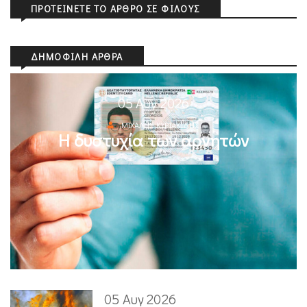
ΠΡΟΤΕΊΝΕΤΕ ΤΟ ΆΡΘΡΟ ΣΕ ΦΊΛΟΥΣ
ΔΗΜΟΦΙΛΉ ΆΡΘΡΑ
05 Αυγ 2026
ΜΙΧΆΛΗΣ ΚΥΡΙΑΚΊΔΗΣ
Η δυστυχία των αρνητών
05 Αυγ 2026