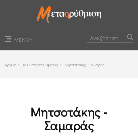
ΜΕΝΟΥ
Αρχικη
>
Το Βιντεο της Ημερας
>
Μητσοτάκης - Σαμαράς
Μητσοτάκης -
Σαμαράς