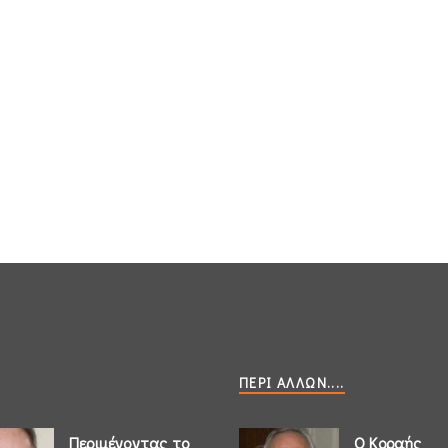
ΠΕΡΊ ΆΛΛΩΝ....
Περιμένοντας το
Ο Κοραής