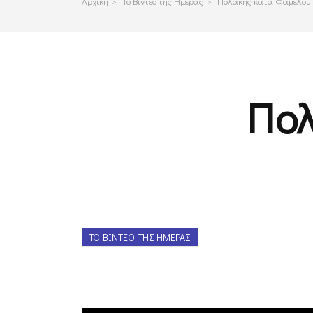
Αρχικη
>
Το Βιντεο της Ημερας
>
Πολάκης κατά Φάμελου
Πο
ΤΟ ΒΊΝΤΕΟ ΤΗΣ ΗΜΈΡΑΣ