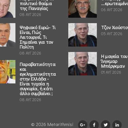
πολιτικό θαύμα
...ερωτευμέν
της Παναγίας
06 ΑΥΓ 2026
08 ΑΥΓ 2026
Ψηφιακό Ευρώ- Τι
Τζον Χιούστο
Είναι, Πώς
05 ΑΥΓ 2026
Λειτουργεί, Τι
Σημαίνει για τον
Πολίτη
08 ΑΥΓ 2026
Η μαγεία του
Ίνγκμαρ
Παραβατικότητα
Μπέργκμαν
και
01 ΑΥΓ 2026
εγκληματικότητα
στην Ελλάδα -
Είναι τυχαία η
συγκυρία, ή κάτι
άλλο συμβαίνει ;
08 ΑΥΓ 2026
© 2026 Μetarithmisi