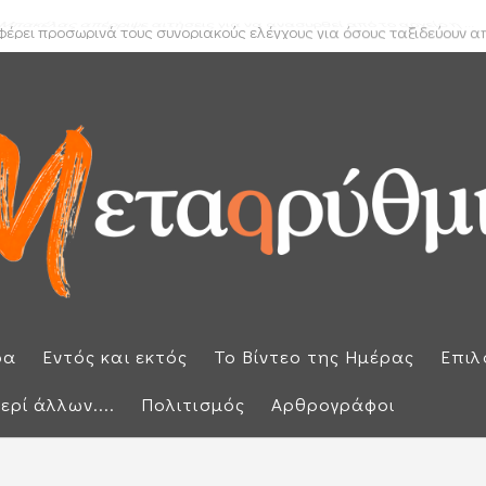
 Μπακέλας απέρριψε αιτήσεις για να ανασυρθεί από το αρχείο η ...
ρα
Εντός και εκτός
Το Βίντεο της Ημέρας
Επιλ
ερί άλλων....
Πολιτισμός
Αρθρογράφοι