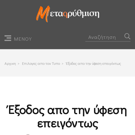
ΜΕΝΟΥ
Αρχικη
>
Επιλογες απο τον Τυπο
>
Έξοδος απο την ύφεση επειγόντως
Έξοδος απο την ύφεση
επειγόντως