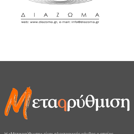
H «Μεταρρύθμιση» είναι ηλεκτρονικός κόμβος ο οποίος