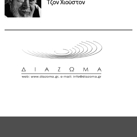
Τζον Χιούστον