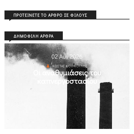
ΠΡΟΤΕΊΝΕΤΕ ΤΟ ΆΡΘΡΟ ΣΕ ΦΊΛΟΥΣ
ΔΗΜΟΦΙΛΉ ΆΡΘΡΑ
02 Αυγ 2026
ΚΏΣΤΑΣ ΚΟΎΡΚΟΥΛΟΣ
Οι αναθυμιάσεις του
καπνεργοστασίου