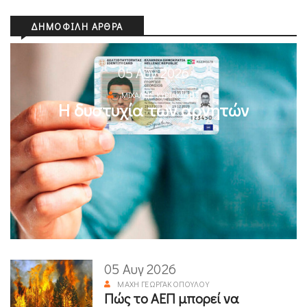
ΔΗΜΟΦΙΛΉ ΆΡΘΡΑ
05 Αυγ 2026
ΜΙΧΆΛΗΣ ΚΥΡΙΑΚΊΔΗΣ
Η δυστυχία των αρνητών
05 Αυγ 2026
ΜΆΧΗ ΓΕΩΡΓΑΚΟΠΟΎΛΟΥ
Πώς το ΑΕΠ μπορεί να