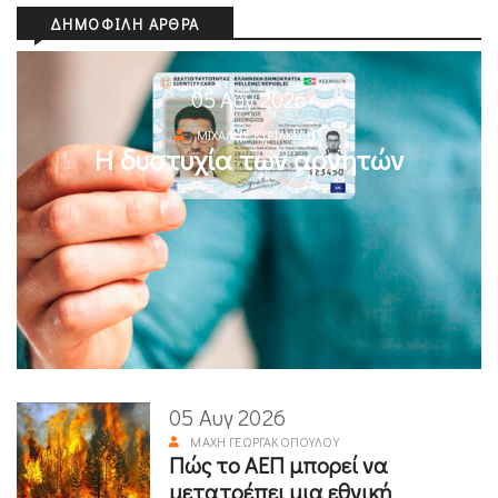
ΔΗΜΟΦΙΛΉ ΆΡΘΡΑ
05 Αυγ 2026
ΜΙΧΆΛΗΣ ΚΥΡΙΑΚΊΔΗΣ
Η δυστυχία των αρνητών
05 Αυγ 2026
ΜΆΧΗ ΓΕΩΡΓΑΚΟΠΟΎΛΟΥ
Πώς το ΑΕΠ μπορεί να
μετατρέπει μια εθνική