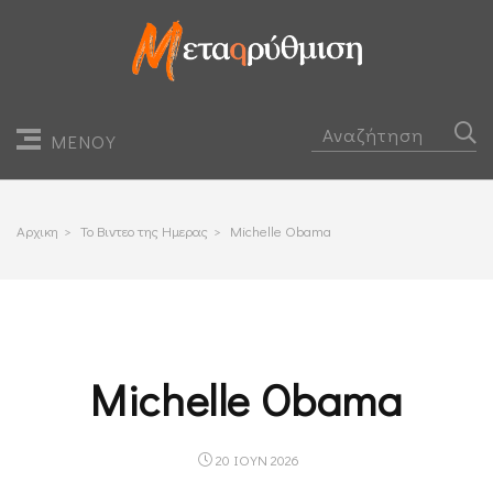
ΜΕΝΟΥ
Αρχικη
>
Το Βιντεο της Ημερας
>
Michelle Obama
Michelle Obama
20 ΙΟΥΝ 2026