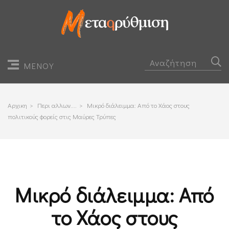
ΜΕΝΟΥ
Αρχικη
>
Περι αλλων....
>
Μικρό διάλειμμα: Από το Χάος στους
πολιτικούς φορείς στις Μαύρες Τρύπες
Μικρό διάλειμμα: Από
το Χάος στους