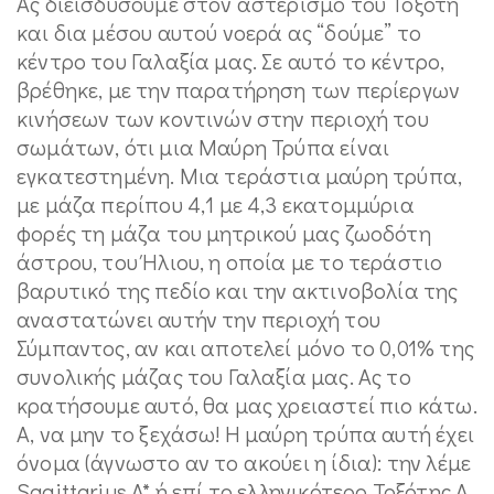
Ας διεισδύσουμε στον αστερισμό του Τοξότη
και δια μέσου αυτού νοερά ας “δούμε” το
κέντρο του Γαλαξία μας. Σε αυτό το κέντρο,
βρέθηκε, με την παρατήρηση των περίεργων
κινήσεων των κοντινών στην περιοχή του
σωμάτων, ότι μια Μαύρη Τρύπα είναι
εγκατεστημένη. Μια τεράστια μαύρη τρύπα,
με μάζα περίπου 4,1 με 4,3 εκατομμύρια
φορές τη μάζα του μητρικού μας ζωοδότη
άστρου, του Ήλιου, η οποία με το τεράστιο
βαρυτικό της πεδίο και την ακτινοβολία της
αναστατώνει αυτήν την περιοχή του
Σύμπαντος, αν και αποτελεί μόνο το 0,01% της
συνολικής μάζας του Γαλαξία μας. Ας το
κρατήσουμε αυτό, θα μας χρειαστεί πιο κάτω.
Α, να μην το ξεχάσω! Η μαύρη τρύπα αυτή έχει
όνομα (άγνωστο αν το ακούει η ίδια): την λέμε
Sagittarius A* ή επί το ελληνικότερο Τοξότης Α