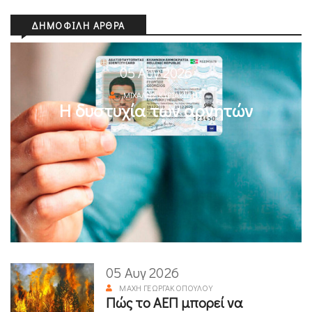
ΔΗΜΟΦΙΛΉ ΆΡΘΡΑ
05 Αυγ 2026
ΜΙΧΆΛΗΣ ΚΥΡΙΑΚΊΔΗΣ
Η δυστυχία των αρνητών
05 Αυγ 2026
ΜΆΧΗ ΓΕΩΡΓΑΚΟΠΟΎΛΟΥ
Πώς το ΑΕΠ μπορεί να