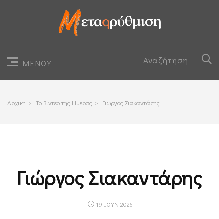
ΜΕΝΟΥ
Αρχικη
>
Το Βιντεο της Ημερας
>
Γιώργος Σιακαντάρης
Γιώργος Σιακαντάρης
19 ΙΟΥΝ 2026